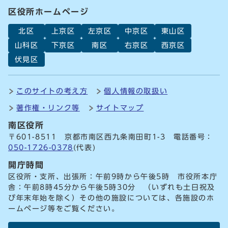
区役所ホームページ
北区
上京区
左京区
中京区
東山区
山科区
下京区
南区
右京区
西京区
伏見区
このサイトの考え方
個人情報の取扱い
著作権・リンク等
サイトマップ
南区役所
〒601-8511 京都市南区西九条南田町1-3 電話番号：
050-1726-0378
(代表)
開庁時間
区役所・支所、出張所：午前9時から午後5時 市役所本庁
舎：午前8時45分から午後5時30分 （いずれも土日祝及
び年末年始を除く）その他の施設については、各施設のホ
ームページ等をご覧ください。