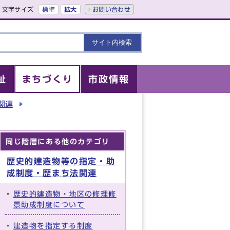
文字サイズ
標準
拡大
お問い合わせ
祉
まちづくり
市政情報
関連
同じ階層にある他のカテゴリ
歴史的建造物等の指定・助
成制度・歴まち法関連
歴史的建造物・地区の修理修
景助成制度について
建造物を指定する制度