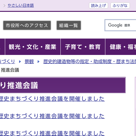
やさしい日本語
読み上げ
ふりがな
市役所へのアクセス
組織一覧
報
観光・文化・産業
子育て・教育
健康・福
ちづくり
景観
歴史的建造物等の指定・助成制度・歴まち法
り推進会議
り推進会議
市歴史まちづくり推進会議を開催しました
市歴史まちづくり推進会議を開催しました
市歴史まちづくり推進会議を開催しました