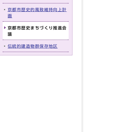
京都市歴史的風致維持向上計
画
京都市歴史まちづくり推進会
議
伝統的建造物群保存地区