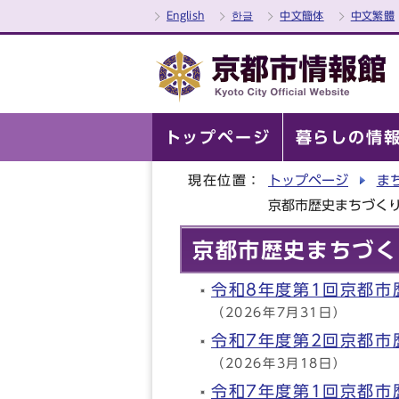
English
한글
中文簡体
中文繁體
トップページ
暮らしの情
現在位置：
トップページ
ま
京都市歴史まちづく
京都市歴史まちづく
令和8年度第1回京都
（2026年7月31日）
令和7年度第2回京都
（2026年3月18日）
令和7年度第1回京都