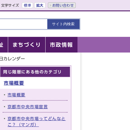
文字サイズ
標準
拡大
お問い合わせ
祉
まちづくり
市政情報
日カレンダー
同じ階層にある他のカテゴリ
市場概要
市場概要
京都市中央市場宣言
京都市中央市場ってどんなと
こ？（マンガ）