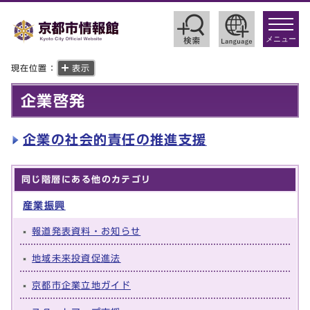
toggle
navigat
メニュー
現在位置：
表示
企業啓発
企業の社会的責任の推進支援
同じ階層にある他のカテゴリ
産業振興
報道発表資料・お知らせ
地域未来投資促進法
京都市企業立地ガイド