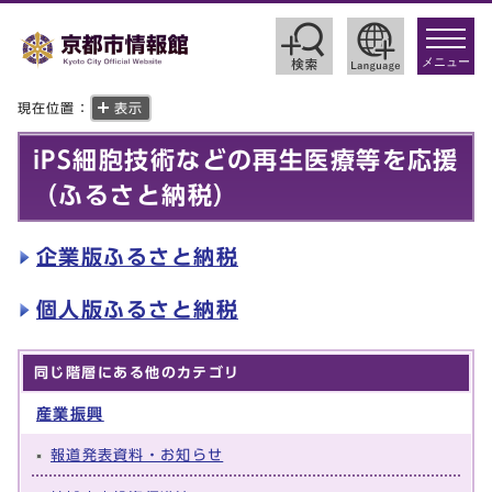
toggle
navigat
メニュー
現在位置：
表示
iPS細胞技術などの再生医療等を応援
（ふるさと納税）
企業版ふるさと納税
個人版ふるさと納税
同じ階層にある他のカテゴリ
産業振興
報道発表資料・お知らせ