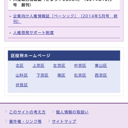
号 創刊）
企業向け人権情報誌「ベーシック」（2014年5月号 終
刊）
人権啓発サポート制度
区役所ホームページ
北区
上京区
左京区
中京区
東山区
山科区
下京区
南区
右京区
西京区
伏見区
このサイトの考え方
個人情報の取扱い
著作権・リンク等
サイトマップ