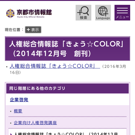
toggle
navigat
メニュー
現在位置：
表示
人権総合情報誌「きょう☆COLOR」
（2014年12月号 創刊）
人権総合情報誌「きょう☆COLOR」
（2016年3月
16日）
同じ階層にある他のカテゴリ
企業啓発
概要
企業向け人権啓発講座
人権総合情報誌「きょう☆COLOR」（2014年12月