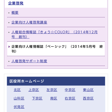
企業啓発
概要
企業向け人権啓発講座
人権総合情報誌「きょう☆COLOR」（2014年12月
号 創刊）
企業向け人権情報誌「ベーシック」（2014年5月号 終
刊）
人権啓発サポート制度
区役所ホームページ
北区
上京区
左京区
中京区
東山区
山科区
下京区
南区
右京区
西京区
伏見区