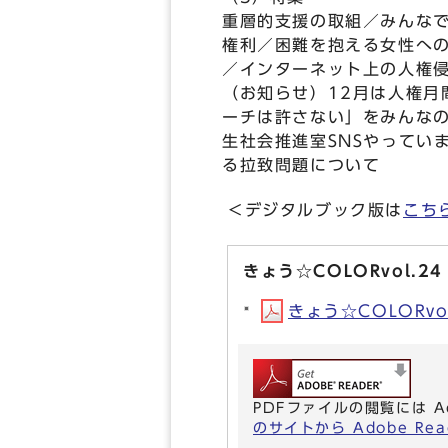
重層的支援の取組／みんな
権利／困難を抱える女性へ
／インターネット上の人権
（お知らせ）12月は人権月
ーチは許さない」をみんな
生社会推進室SNSやってい
る拉致問題について
＜デジタルブック版は
こち
きょう☆COLORvol.2
きょう☆COLORvol
PDFファイルの閲覧には A
のサイトから Adobe R