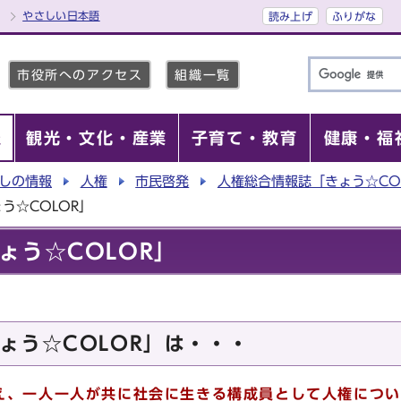
やさしい日本語
読み上げ
ふりがな
市役所へのアクセス
組織一覧
報
観光・文化・産業
子育て・教育
健康・福
しの情報
人権
市民啓発
人権総合情報誌「きょう☆CO
う☆COLOR」
ょう☆COLOR」
ょう☆COLOR」は・・・
え、一人一人が共に社会に生きる構成員として人権につい