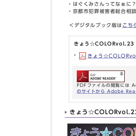
・はぐくみさんってなぁに
・京都市犯罪被害者総合相
＜デジタルブック版は
こち
きょう☆COLORvol.2
きょう☆COLORvol
PDFファイルの閲覧には A
のサイトから Adobe R
きょう☆COLORvol.