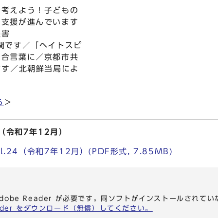
で考えよう！子どもの
の支援が進んでいます
侵害
間です／「ヘイトスピ
の合言葉に／京都市共
ます／北朝鮮当局によ
ら
＞
4（令和7年12月）
.24（令和7年12月）(PDF形式, 7.85MB)
dobe Reader が必要です。同ソフトがインストールされて
eader をダウンロード（無償）してください。