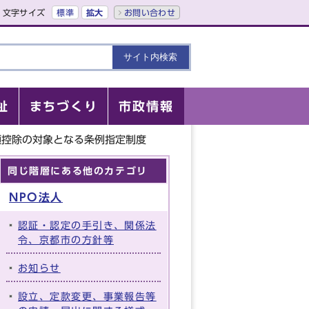
文字サイズ
標準
拡大
お問い合わせ
祉
まちづくり
市政情報
額控除の対象となる条例指定制度
同じ階層にある他のカテゴリ
NPO法人
認証・認定の手引き、関係法
令、京都市の方針等
お知らせ
設立、定款変更、事業報告等