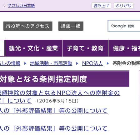
やさしい日本語
読み上げ
ふりがな
市役所へのアクセス
組織一覧
報
観光・文化・産業
子育て・教育
健康・福
らしの情報
地域活動・市民活動
NPO法人
寄附金の税
対象となる条例指定制度
税額控除の対象となるNPO法人への寄附金の
度」について
（2026年5月15日）
法人の「外部評価結果」等の公開について
法人の「外部評価結果」等の公開について