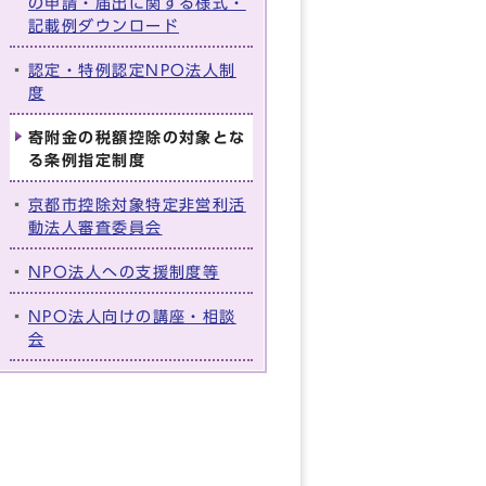
の申請・届出に関する様式・
記載例ダウンロード
認定・特例認定NPO法人制
度
寄附金の税額控除の対象とな
る条例指定制度
京都市控除対象特定非営利活
動法人審査委員会
NPO法人への支援制度等
NPO法人向けの講座・相談
会