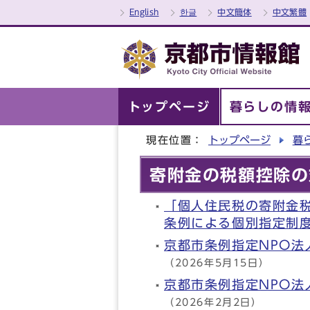
English
한글
中文簡体
中文繁體
トップページ
暮らしの情
現在位置：
トップページ
暮
寄附金の税額控除の
「個人住民税の寄附金
条例による個別指定制
京都市条例指定NPO
（2026年5月15日）
京都市条例指定NPO
（2026年2月2日）