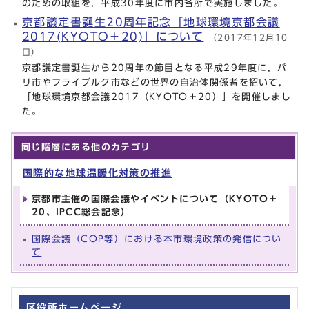
のための取組を，平成30年度に市内各所で実施しました。
京都議定書誕生20周年記念「地球環境京都会議
2017(KYOTO＋20)」について
（2017年12月10
日）
京都議定書誕生から20周年の節目となる平成29年度に，パ
リ市やフライブルク市などの世界の自治体関係者を招いて，
「地球環境京都会議2017（KYOTO＋20）」を開催しまし
た。
同じ階層にある他のカテゴリ
国際的な地球温暖化対策の推進
京都市主催の国際会議やイベントについて（KYOTO＋
20、IPCC総会記念）
国際会議（COP等）における本市環境政策の発信につい
て
区役所ホームページ