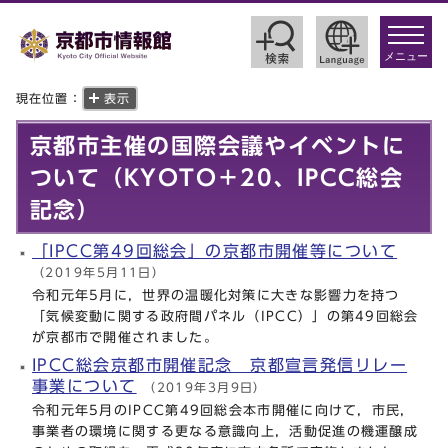
toggle
navigat
メニュー
現在位置：
表示
京都市主催の国際会議やイベントに
ついて（KYOTO＋20、IPCC総会
記念）
「IPCC第49回総会」の京都市開催等について
（2019年5月11日）
令和元年5月に，世界の温暖化対策に大きな影響力を持つ
「気候変動に関する政府間パネル（IPCC）」の第49回総会
が京都市で開催されました。
IPCC総会京都市開催記念 京都宣言発信リレー
事業について
（2019年3月9日）
令和元年5月のIPCC第49回総会本市開催に向けて，市民，
事業者の環境に関する更なる意識向上，活動促進の機運醸成