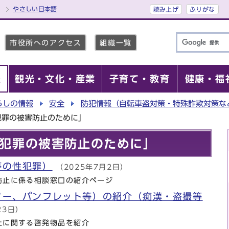
やさしい日本語
読み上げ
ふりがな
市役所へのアクセス
組織一覧
報
観光・文化・産業
子育て・教育
健康・福
らしの情報
安全
防犯情報（自転車盗対策・特殊詐欺対策な
犯罪の被害防止のために」
犯罪の被害防止のために」
等の性犯罪）
（2025年7月2日）
防止に係る相談窓口の紹介ページ
ター、パンフレット等）の紹介（痴漢・盗撮等
23日）
止に関する啓発物品を紹介