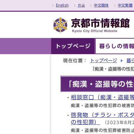
English
한글
中文簡体
中文繁體
トップページ
暮らしの情
現在位置：
トップページ
暮
「痴漢・盗撮等の性
「痴漢・盗撮等の性
相談窓口（痴漢・盗撮
痴漢・盗撮等の性犯罪の被害
啓発物（チラシ・ポス
の性犯罪）
（2023年8月
痴漢・盗撮等の性犯罪被害防