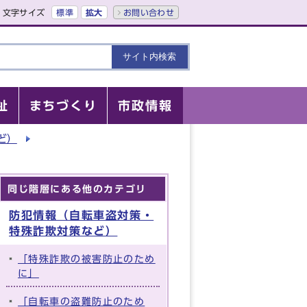
文字サイズ
標準
拡大
お問い合わせ
祉
まちづくり
市政情報
ど）
同じ階層にある他のカテゴリ
防犯情報（自転車盗対策・
特殊詐欺対策など）
「特殊詐欺の被害防止のため
に」
「自転車の盗難防止のため