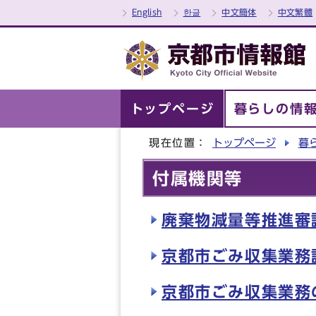
English
한글
中文簡体
中文繁體
トップページ
暮らしの情
現在位置：
トップページ
暮
付属機関等
廃棄物減量等推進審
京都市ごみ収集業務
京都市ごみ収集業務