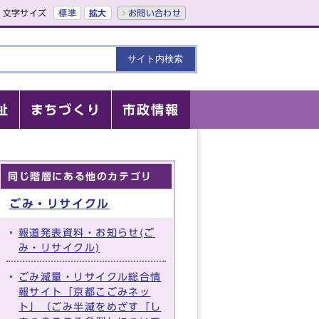
文字サイズ
標準
拡大
お問い合わせ
祉
まちづくり
市政情報
同じ階層にある他のカテゴリ
ごみ・リサイクル
報道発表資料・お知らせ(ご
み・リサイクル)
ごみ減量・リサイクル総合情
報サイト「京都こごみネッ
ト」（ごみ半減をめざす「し