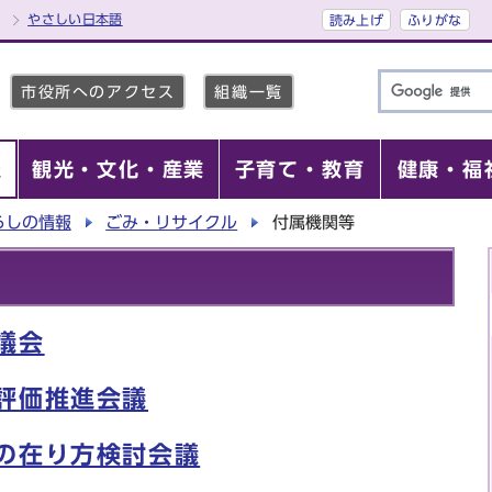
やさしい日本語
読み上げ
ふりがな
市役所へのアクセス
組織一覧
報
観光・文化・産業
子育て・教育
健康・福
らしの情報
ごみ・リサイクル
付属機関等
議会
評価推進会議
の在り方検討会議