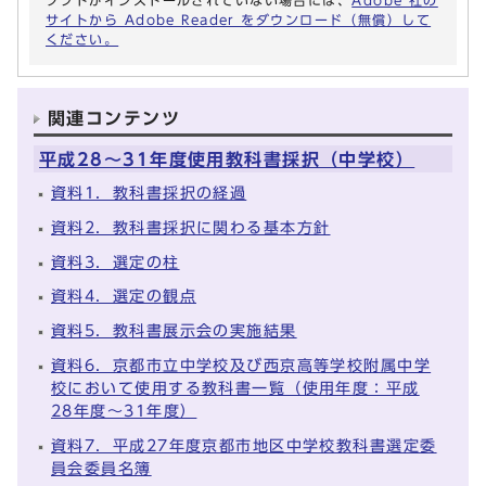
ソフトがインストールされていない場合には、
Adobe 社の
サイトから Adobe Reader をダウンロード（無償）して
ください。
関連コンテンツ
平成28～31年度使用教科書採択（中学校）
資料1．教科書採択の経過
資料2．教科書採択に関わる基本方針
資料3．選定の柱
資料4．選定の観点
資料5．教科書展示会の実施結果
資料6．京都市立中学校及び西京高等学校附属中学
校において使用する教科書一覧（使用年度：平成
28年度～31年度）
資料7．平成27年度京都市地区中学校教科書選定委
員会委員名簿