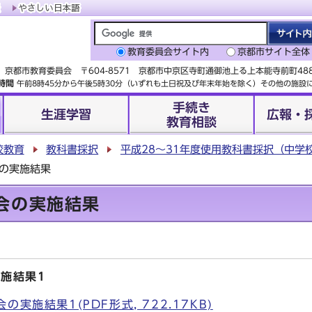
教育委員会サイト内
京都市サイト全体
京都市教育委員会 〒604-8571 京都市中京区寺町通御池上る上本能寺前町4
時間
午前8時45分から午後5時30分（いずれも土日祝及び年末年始を除く）その他の施
手続き
生涯学習
広報・
教育相談
校教育
教科書採択
平成28～31年度使用教科書採択（中学
の実施結果
会の実施結果
施結果1
実施結果1(PDF形式, 722.17KB)