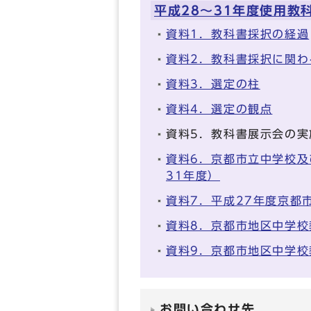
平成28～31年度使用教
資料1．教科書採択の経過
資料2．教科書採択に関わ
資料3．選定の柱
資料4．選定の観点
資料5．教科書展示会の実
資料6．京都市立中学校及
31年度）
資料7．平成27年度京都
資料8．京都市地区中学校
資料9．京都市地区中学校
お問い合わせ先