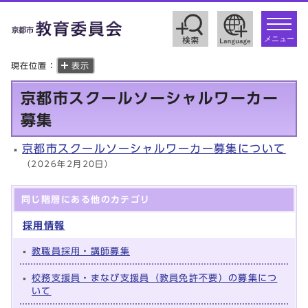
toggle
navigat
メニュー
現在位置：
表示
京都市スクールソーシャルワーカー
募集
京都市スクールソーシャルワーカー募集について
（2026年2月20日）
同じ階層にある他のカテゴリ
採用情報
教職員採用・講師募集
校務支援員・まなび支援員（教員免許不要）の募集につ
いて