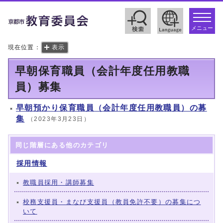
toggle
navigat
メニュー
現在位置：
表示
早朝保育職員（会計年度任用教職
員）募集
早朝預かり保育職員（会計年度任用教職員）の募
集
（2023年3月23日）
同じ階層にある他のカテゴリ
採用情報
教職員採用・講師募集
校務支援員・まなび支援員（教員免許不要）の募集につ
いて