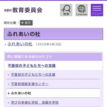
toggle
navigat
メニュー
現在位置：
表示
ふれあいの杜
ふれあいの杜
（2026年4月3日）
同じ階層にある他のカテゴリ
不登校の子どもたちへの支援
不登校の子どもたちへの支援
不登校相談支援センター
ふれあいの杜
学びの多様化学校 洛風中学校