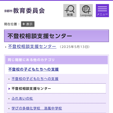
toggle
navigat
メニュー
現在位置：
表示
不登校相談支援センター
不登校相談支援センター
（2025年5月13日）
同じ階層にある他のカテゴリ
不登校の子どもたちへの支援
不登校の子どもたちへの支援
不登校相談支援センター
ふれあいの杜
学びの多様化学校 洛風中学校