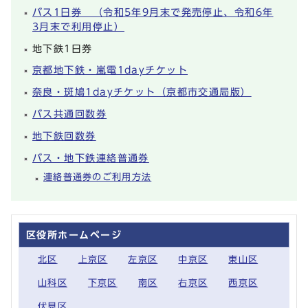
バス1日券 （令和5年9月末で発売停止、令和6年
3月末で利用停止）
地下鉄1日券
京都地下鉄・嵐電1dayチケット
奈良・斑鳩1dayチケット（京都市交通局版）
バス共通回数券
地下鉄回数券
バス・地下鉄連絡普通券
連絡普通券のご利用方法
区役所ホームページ
北区
上京区
左京区
中京区
東山区
山科区
下京区
南区
右京区
西京区
伏見区