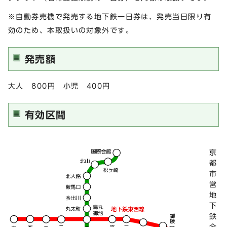
※自動券売機で発売する地下鉄一日券は、発売当日限り有
効のため、本取扱いの対象外です。
発売額
大人 800円 小児 400円
有効区間
京
都
市
営
地
下
鉄
全