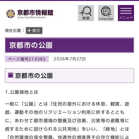
toggle
navigat
メニュー
現在位置：
表示
京都市の公園
2026年7月27日
ページ番号214383
京都市の公園
1.公園緑地とは
一般に「公園」とは「住民の屋外における休息、観賞、遊
戯、運動その他のリクリエーション利用に供するととも
に、あわせて都市環境の整備及び改善、災害等の避難等に
資するために設けられる公共用地」をいい、「緑地」とは
「自然環境の保全整備、快適性の増進等その存立機能によ