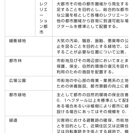
レク
大都市その他の都市圏域から発生する
リエ
足することを目的とし、総合的な都市
ー
な公園を核として各種のレクリエーシ
ショ
他の都市圏域から容易に到達可能な場所に
ン都
クタールを標準として配置する。
市
緩衝緑地
大気の汚染、騒音、振動、悪臭等の公
止を図ることを目的とする緑地で、公
することが必要な位置について公害、
都市林
市街地及びその周辺部においてまとま
保護、保全、自然的環境の復元を図れ
利用のための施設を配置する。
広場公園
市街地の中心部の商業・業務系の土地
ための休養施設，都市景観の向上に資
都市緑地
主として都市の自然的環境の保全改善
0．1ヘクタール以上を標準として配置
ある場合あるいは植樹により都市に緑
設ける場合にあってはその規模を 0．
緑道
災害時における避難路の確保、市街地
とを目的として、近隣住区又は近隣住
又は自転車路を主体とする緑地で、幅員