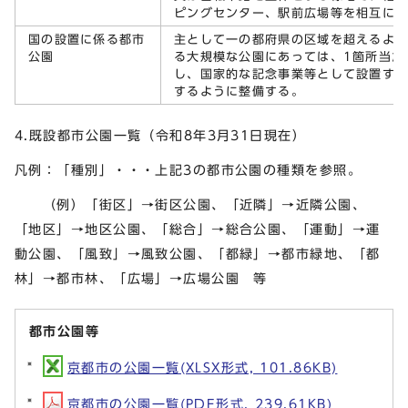
ピングセンター、駅前広場等を相互に
国の設置に係る都市
主として一の都府県の区域を超えるよ
公園
る大規模な公園にあっては、1箇所当た
し、国家的な記念事業等として設置す
するように整備する。
4.既設都市公園一覧（令和8年3月31日現在）
凡例：「種別」・・・上記3の都市公園の種類を参照。
（例）「街区」→街区公園、「近隣」→近隣公園、
「地区」→地区公園、「総合」→総合公園、「運動」→運
動公園、「風致」→風致公園、「都緑」→都市緑地、「都
林」→都市林、「広場」→広場公園 等
都市公園等
京都市の公園一覧(XLSX形式, 101.86KB)
京都市の公園一覧(PDF形式, 239.61KB)