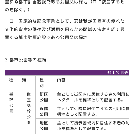
置する都市計画施設である公園又は緑地（ロに該当するも
のを除く。）
ロ 国家的な記念事業として、又は我が国固有の優れた
文化的資産の保存及び活用を図るため閣議の決定を経て設
置する都市計画施設である公園又は緑地
3.都市公園等の種類
都市公園等の
種 類
種
内容
別
基
住
街区
主として街区内に居住する者の利用に供
幹
区
公園
ヘクタールを標準として配置する。
公
基
近隣
主として近隣に居住する者の利用に供す
園
幹
公園
標準として配置する。
公
園
地区
主として徒歩圏域内に居住する者の利用
公園
ルを標準として配置する。