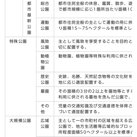
都
総合
都市住民全般の休息、鑑賞、散歩、遊
市
公園
で都市規模に応じ1箇所当たり面積10
基
幹
運動
都市住民全般の主として運動の用に供す
公
公園
り面積15～75ヘクタールを標準とし
園
特殊公園
風致
主として風致を享受することを目的と
公園
切に配置する。
動植
動物園、植物園等特殊な利用に供され
物公
園
歴史
史跡、名勝、天然記念物等の文化財を
公園
地に応じ適宜配置する。
墓園
その面積の3分の2以上を園地等とする
利用に供される墓地を含んだ公園で、
その
児童の交通知識及び交通道徳を体得さ
他
づいて適宜配置する。
大規模公園
広域
主として一の市町村の区域を超える広
公園
公園で、地方生活圏等広域的なブロック
所程度面積50ヘクタール以上を標準と