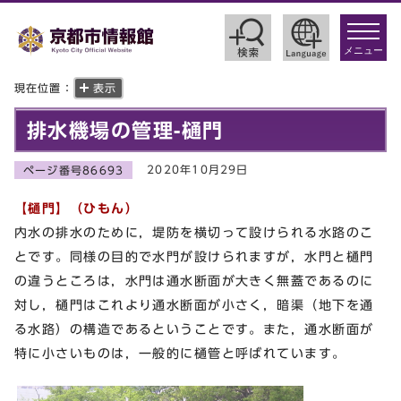
toggle
navigat
メニュー
現在位置：
表示
排水機場の管理-樋門
2020年10月29日
ページ番号86693
【樋門】（ひもん）
内水の排水のために，堤防を横切って設けられる水路のこ
とです。同様の目的で水門が設けられますが，水門と樋門
の違うところは，水門は通水断面が大きく無蓋であるのに
対し，樋門はこれより通水断面が小さく，暗渠（地下を通
る水路）の構造であるということです。また，通水断面が
特に小さいものは，一般的に樋管と呼ばれています。