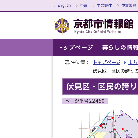
English
한글
中文簡体
中文繁體
トップページ
暮らしの情
現在位置：
トップページ
まち
伏見区・区民の誇り
伏見区・区民の誇り
ページ番号22460