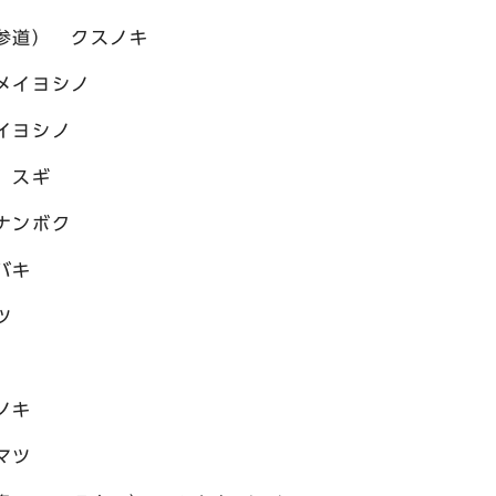
参道） クスノキ
メイヨシノ
イヨシノ
 スギ
ナンボク
バキ
ツ
ノキ
マツ