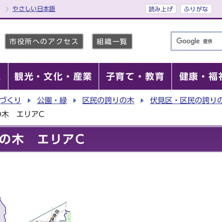
やさしい日本語
読み上げ
ふりがな
市役所へのアクセス
組織一覧
報
観光・文化・産業
子育て・教育
健康・福
づくり
公園・緑
区民の誇りの木
伏見区・区民の誇り
の木 エリアC
の木 エリアC