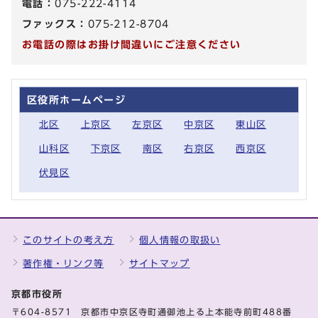
電話：
075-222-4114
ファックス：
075-212-8704
お電話の際はお掛け間違いにご注意ください
区役所ホームページ
北区
上京区
左京区
中京区
東山区
山科区
下京区
南区
右京区
西京区
伏見区
このサイトの考え方
個人情報の取扱い
著作権・リンク等
サイトマップ
京都市役所
〒604-8571 京都市中京区寺町通御池上る上本能寺前町488番