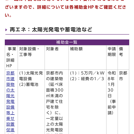
ざいますので、詳細については各補助金HPをご確認くださ
い。
再エネ：太陽光発電や蓄電池など
補助金一覧
事業
対象設備・
対象者
補助額
申請
備
名・
工事等
期限
考
詳細
HP
京都
(1)太陽光発
京都市内
(1)：5万円／kW
令和
京都
市建
電設備
の建築物
(2)：経費の1／3
8年
市
築物
(2)蓄電池
（延べ床
1月
の太
面積300
30
陽光
㎡未満の
日
発電
戸建て住
（事
設備
宅を除
前申
等上
く）に、
請）
乗せ
一定量以
設置
上の太陽
促進
光発電設