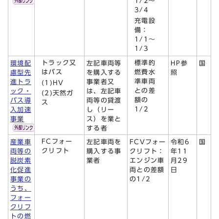
1/2～
3/4
充電設
備：
1/1～
1/3
トラック又
標準的
環境配
左記車両等
HP参
国
はバス
燃費水
慮型先
を購入する
照
準車両
進トラ
事業者又
(1)HV
との差
ック・
は、左記車
(2)天然ガ
額の
バス導
両等の貸渡
ス
1/2
入加速
し（リー
事業
ス）を業と
する者
FCフォー
産業車
左記車両を
FCVフォー
令和6
国
クリフト
両等の
購入する事
クリフト：
年11
脱炭素
業者
エンジン車
月29
化促進
両との差額
日
事業の
の1/2
うち、
フォー
クリフ
トの燃