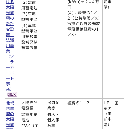
ける
(kWh)÷2×4万
前申
(2)定置
太陽
円
請）
用蓄電池
光発
(4)：経費の1／
(3)車載
電の
2（公共施設／災
型蓄電池
新た
害拠点以外の充放
(4)車載
な設
電設備は経費の1
型蓄電池
置手
／3）
用充放電
法活
設備又は
用事
充電設備
業
（ソ
ーラ
ーカ
ーポ
ート
事
業）
太陽光発
民間企
地域
経費の1／2
HP
国
電設備
業等
共生
参照
型の
（事
定置用蓄
個人・
太陽
前申
電池
個人事
光発
請）
業主
EMS（エ