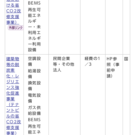
BEMS
ける省
再生可
CO2改
能エネ
修支援
ルギ
事業）
ー・未
利用エ
ネルギ
ー利用
設備
空調設
民間企業
経費の1
建築物
HP参
国
備
等・その他
／3
等の脱
照（事
法人
炭素
前申
給湯設
化・レ
請）
備
ジリエ
換気設
ンス強
備
化促進
電気設
事業
備
（テナ
ガス供
ントビ
給設備
ルの省
BEMS
CO2改
再生可
修支援
能エネ
事業）