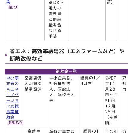
業
請）
※DR…
電力の
需要量
と供給
量を合
わせる
手法
省エネ：高効率給湯器（エネファームなど）や
断熱改修など
補助金一覧
中小事
空調設備
中小企業者、
経費の1／
令和7
京
業者の
照明機器
社会福祉法
3以内
年11
都
省エネ
給湯設備
人、医療法
月28
市
リノベ
人、学校法人
日～令
ーショ
等
和8年
ン支援
12月
事業補
25日
助金
（先着
順）
高効率
経費の1
準特定事業者
※令和
京