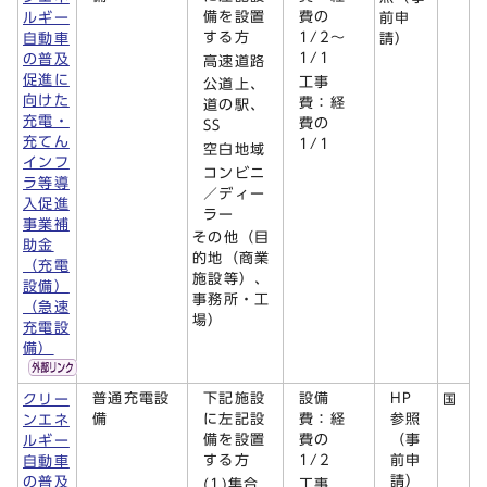
備を設置
費の
ルギー
前申
する方
1/2～
自動車
請）
1/1
の普及
高速道路
促進に
工事
公道上、
向けた
費：経
道の駅、
充電・
費の
SS
充てん
1/1
空白地域
インフ
コンビニ
ラ等導
／ディー
入促進
ラー
事業補
その他（目
助金
的地（商業
（充電
施設等）、
設備）
事務所・工
（急速
場）
充電設
備）
普通充電設
下記施設
設備
HP
クリー
国
備
に左記設
費：経
参照
ンエネ
備を設置
費の
（事
ルギー
する方
1/2
前申
自動車
請）
の普及
(1)集合
工事