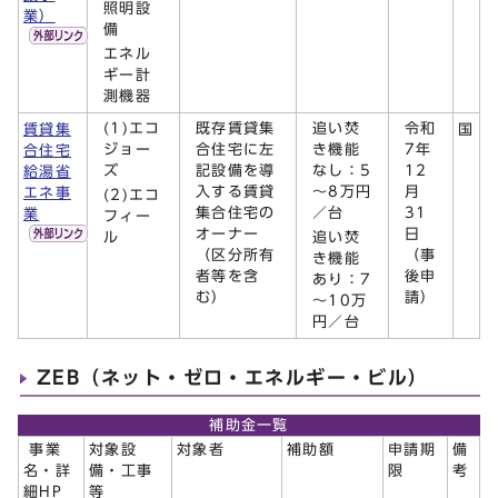
照明設
業）
備
エネル
ギー計
測機器
(1)エコ
既存賃貸集
追い焚
令和
賃貸集
国
ジョー
合住宅に左
き機能
7年
合住宅
ズ
記設備を導
なし：5
12
給湯省
入する賃貸
～8万円
月
エネ事
(2)エコ
集合住宅の
／台
31
業
フィー
オーナー
日
ル
追い焚
（区分所有
（事
き機能
者等を含
後申
あり：7
む）
請）
～10万
円／台
ZEB（ネット・ゼロ・エネルギー・ビル）
補助金一覧
事業
対象設
対象者
補助額
申請期
備
名・詳
備・工事
限
考
細HP
等