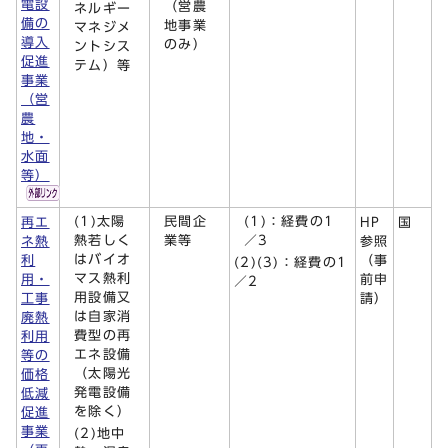
電設
（営農
ネルギー
備の
地事業
マネジメ
導入
のみ）
ントシス
促進
テム）等
事業
（営
農
地・
水面
等）
(1)太陽
民間企
(1)：経費の1
再エ
HP
国
熱若しく
業等
／3
ネ熱
参照
はバイオ
利
（事
(2)(3)：経費の1
マス熱利
用・
前申
／2
用設備又
工事
請）
は自家消
廃熱
費型の再
利用
エネ設備
等の
（太陽光
価格
発電設備
低減
を除く）
促進
事業
(2)地中