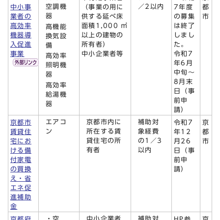
空調機
／2以内
中小事
（事業の用に
7年度
都
器
業者の
供する延べ床
の募集
市
高効率
面積1,000 ㎡
は終了
高機能
機器導
以上の建物の
しまし
換気設
入促進
所有者）
た。
備
事業
中小企業者等
令和7
高効率
年6月
照明機
中旬～
器
8月末
高効率
日（事
給湯機
前申
器
請）
エアコ
京都市内に
補助対
京都市
令和7
京
ン
所在する賃
象経費
賃貸住
年12
都
貸住宅の所
の1／3
宅にお
月26
市
有者
以内
ける備
日（事
付家電
前申
の買換
請）
え・省
エネ促
進補助
金
・空
中小企業者
補助対
京都府
HP参
京