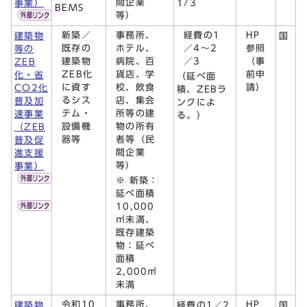
間企業
事業）
1/3
BEMS
等）
新築／
事務所、
経費の1
HP
建築物
国
既存の
ホテル、
／4～2
参照
等の
建築物
病院、百
／3
（事
ZEB
ZEB化
貨店、学
前申
化・省
（延べ面
に資す
校、飲食
請）
CO2化
積、ZEBラ
るシス
店、集会
普及加
ンクによ
テム・
所等の建
速事業
る。）
設備機
物の所有
（ZEB
器等
者等（民
普及促
間企業
進支援
等）
事業）
※ 新築：
延べ面積
10,000
㎡未満、
既存建築
物：延べ
面積
2,000㎡
未満
令和10
事務所、
HP
建築物
経費の1／2
国