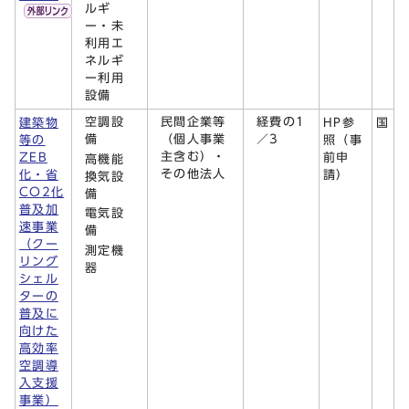
ルギ
ー・未
利用エ
ネルギ
ー利用
設備
空調設
民間企業等
経費の1
建築物
HP参
国
備
（個人事業
／3
等の
照（事
主含む）・
ZEB
前申
高機能
その他法人
化・省
請）
換気設
CO2化
備
普及加
電気設
速事業
備
（クー
測定機
リング
器
シェル
ターの
普及に
向けた
高効率
空調導
入支援
事業）