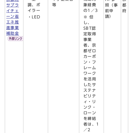
調、ボ
等
象経費
サプラ
照（事
都
イラー
の1／3
イチェ
前申
府
ーン省
請）
・LED
※ 但
エネ推
し、
進事業
SBT認
補助金
定取得
事業
者、京
都ゼロ
カーボ
ン・フ
レーム
ワーク
を活用
したサ
ステナ
ビリテ
ィ・リ
ンク・
ローン
を締結
者は、1
／2