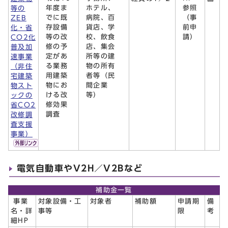
年度ま
ホテル、
参照
等の
でに既
病院、百
（事
ZEB
存設備
貨店、学
前申
化・省
等の改
校、飲食
請）
CO2化
修の予
店、集会
普及加
定があ
所等の建
速事業
る業務
物の所有
（非住
用建築
者等（民
宅建築
物にお
間企業
物スト
ける改
等）
ックの
修効果
省CO2
調査
改修調
査支援
事業）
電気自動車やV2H／V2Bなど
補助金一覧
事業
対象設備・工
対象者
補助額
申請期
備
名・詳
事等
限
考
細HP