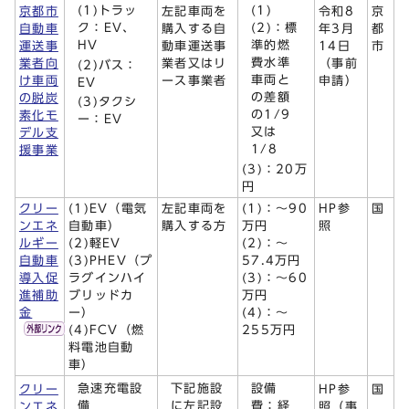
(1)トラッ
(1)
京都市
左記車両を
令和8
京
ク：EV、
(2)：標
自動車
購入する自
年3月
都
HV
準的燃
運送事
動車運送事
14日
市
費水準
業者向
業者又はリ
（事前
(2)バス：
車両と
け車両
ース事業者
申請）
EV
の差額
の脱炭
(3)タクシ
の1/9
素化モ
ー：EV
又は
デル支
1/8
援事業
(3)：20万
円
クリー
(1)EV（電気
左記車両を
(1)：～90
HP参
国
ンエネ
自動車）
購入する方
万円
照
ルギー
(2)軽EV
(2)：～
自動車
(3)PHEV（プ
57.4万円
導入促
ラグインハイ
(3)：～60
進補助
ブリッドカ
万円
金
ー）
(4)：～
(4)FCV（燃
255万円
料電池自動
車）
急速充電設
下記施設
設備
クリー
HP参
国
備
に左記設
費：経
ンエネ
照（事