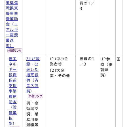
要構造
費の1／
転換支
3
援事業
費補助
金（エ
ネルギ
ー需要
最適
型）
省エ
SIIが登
(1)中小企
経費の1
HP参
国
ネル
録・公
業者等
／3
照（事
ギー
表した
前申
(2)大企
投資
指定設
請）
業・その他
促進
備（省
支援
エネ設
事業
備）
費補
助金
例：高
（設
効率空
備単
調、業
位
務用給
型）
湯器等