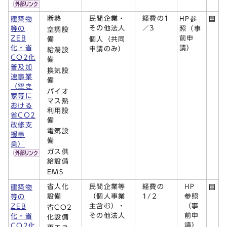
断熱
民間企業・
経費の1
建築物
HP参
国
その他法人
／3
等の
照（事
空調設
ZEB
前申
備
個人（共同
化・省
請）
申請のみ）
給湯設
CO2化
備
普及加
換気設
速事業
備
（空き
バイオ
家等に
マス熱
おける
利用設
省CO2
備
改修支
電気設
援事
備
業）
ガス供
給設備
EMS
省人化
民間企業等
経費の
HP
建築物
国
設備
（個人事業
1/2
参照
等の
主含む）・
（事
ZEB
省CO
2
その他法人
前申
化・省
化設備
請）
CO2化