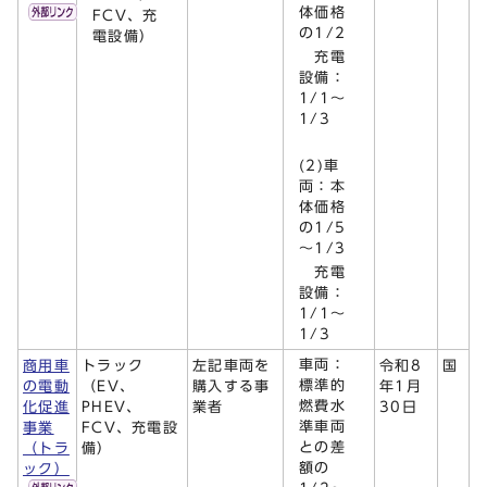
体価格
FCV、充
の1/2
電設備）
充電
設備：
1/1～
1/3
(2)車
両：本
体価格
の1/5
～1/3
充電
設備：
1/1～
1/3
車両：
商用車
トラック
左記車両を
令和8
国
標準的
の電動
（EV、
購入する事
年1月
燃費水
化促進
PHEV、
業者
30日
準車両
事業
FCV、充電設
との差
（トラ
備）
額の
ック）