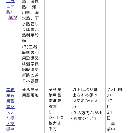
（再
熱、温泉
エネ
熱、 河
熱）
川熱、海
水熱、下
水熱若し
くは雪氷
熱利用設
備
(3)工場
廃熱等利
用設備又
は温泉供
給設備更
新時の省
エネ設備
業務産業
業務産
以下により算
業務
令和
国
用蓄電池
業用蓄
出される額の
産業
7年
電池を
いずれか低い
用蓄
10
設置
方
電シ
月
し、
ステ
31
・3.8万円/kWh
DR※に
ム導
日
・経費の1／3
協力す
入支
（事
る方
援事
前申