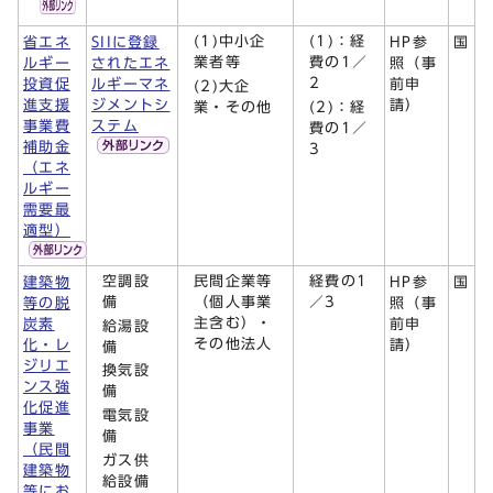
(1)中小企
(1)：経
省エネ
SIIに登録
HP参
国
業者等
費の1／
ルギー
されたエネ
照（事
2
投資促
ルギーマネ
前申
(2)大企
進支援
ジメントシ
請）
業・その他
(2)：経
事業費
ステム
費の1／
補助金
3
（エネ
ルギー
需要最
適型）
空調設
民間企業等
経費の1
建築物
HP参
国
備
（個人事業
／3
等の脱
照（事
主含む）・
炭素
前申
給湯設
その他法人
化・レ
請）
備
ジリエ
換気設
ンス強
備
化促進
電気設
事業
備
（民間
ガス供
建築物
給設備
等にお