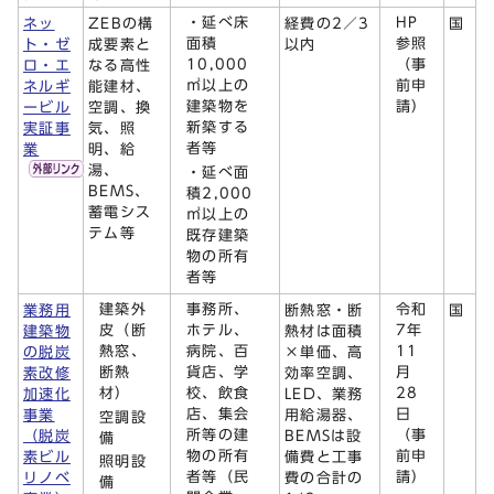
・延べ床
HP
ネッ
ZEBの構
経費の2／3
国
面積
参照
ト・ゼ
成要素と
以内
10,000
（事
ロ・エ
なる高性
㎡以上の
前申
ネルギ
能建材、
建築物を
請）
ービル
空調、換
新築する
実証事
気、照
者等
業
明、給
湯、
・延べ面
BEMS、
積2,000
蓄電シス
㎡以上の
テム等
既存建築
物の所有
者等
建築外
事務所、
令和
業務用
断熱窓・断
国
皮（断
ホテル、
7年
建築物
熱材は面積
熱窓、
病院、百
11
の脱炭
×単価、高
断熱
貨店、学
月
素改修
効率空調、
材）
校、飲食
28
加速化
LED、業務
店、集会
日
事業
用給湯器、
空調設
所等の建
（事
（脱炭
BEMSは設
備
物の所有
前申
素ビル
備費と工事
照明設
者等（民
請）
リノベ
費の合計の
備