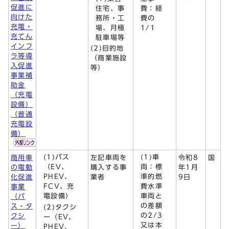
促進に
住宅、事
費：経
向けた
務所・工
費の
充電・
場、月極
1/1
充てん
駐車場等
インフ
(2)目的地
ラ等導
（商業施設
入促進
等）
事業補
助金
（充電
設備）
（普通
充電設
備）
(1)バス
(1)車
商用車
左記車両を
令和8
国
（EV、
両：標
の電動
購入する事
年1月
PHEV、
準的燃
化促進
業者
9日
FCV、充
費水準
事業
電設備）
車両と
（バ
の差額
ス・タ
(2)タクシ
の2/3
クシ
ー（EV、
又は本
ー）
PHEV、