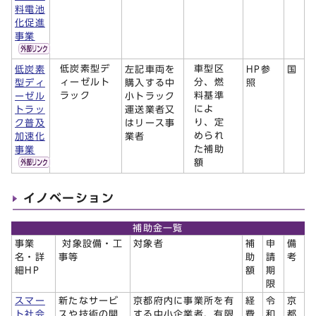
料電池
化促進
事業
低炭素型デ
車型区
低炭素
左記車両を
HP参
国
ィーゼルト
分、燃
型ディ
購入する中
照
ラック
料基準
ーゼル
小トラック
によ
トラッ
運送業者又
り、定
ク普及
はリース事
められ
加速化
業者
た補助
事業
額
イノベーション
補助金一覧
事業
対象設備・工
対象者
補
申
備
名・詳
事等
助
請
考
細HP
額
期
限
スマー
新たなサービ
京都府内に事業所を有
経
令
京
ト社会
スや技術の開
する中小企業者、有限
費
和
都