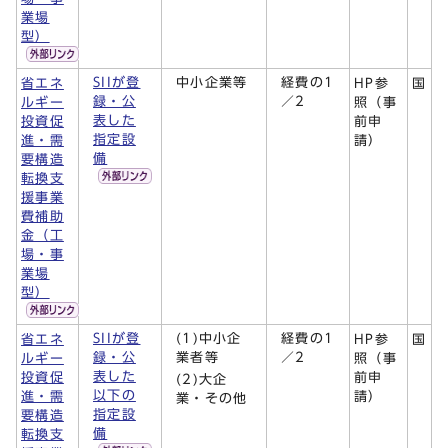
業場
型）
SIIが登
中小企業等
経費の1
省エネ
HP参
国
録・公
／2
ルギー
照（事
表した
投資促
前申
指定設
進・需
請）
備
要構造
転換支
援事業
費補助
金（工
場・事
業場
型）
SIIが登
(1)中小企
経費の1
省エネ
HP参
国
録・公
業者等
／2
ルギー
照（事
表した
投資促
前申
(2)大企
以下の
進・需
請）
業・その他
指定設
要構造
備
転換支