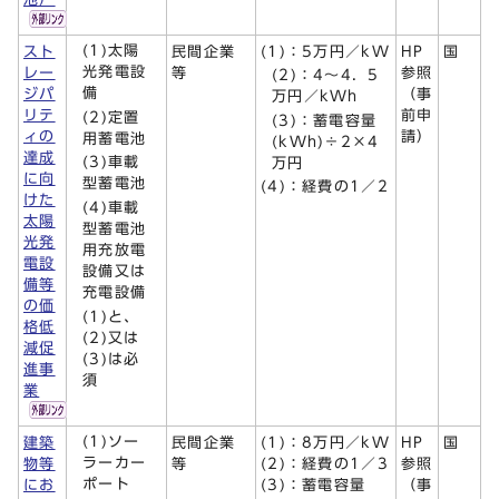
(1)太陽
スト
民間企業
(1)：5万円／kW
HP
国
光発電設
レー
等
参照
(2)：4～4．5
備
ジパ
（事
万円／kWh
リテ
前申
(2)定置
(3)：蓄電容量
ィの
請）
用蓄電池
(kWh)÷2×4
達成
(3)車載
万円
に向
型蓄電池
(4)：経費の1／2
けた
(4)車載
太陽
型蓄電池
光発
用充放電
電設
設備又は
備等
充電設備
の価
(1)と、
格低
(2)又は
減促
(3)は必
進事
須
業
(1)ソー
建築
民間企業
(1)：8万円／kW
HP
国
ラーカー
物等
等
(2)：経費の1／3
参照
ポート
にお
(3)：蓄電容量
（事