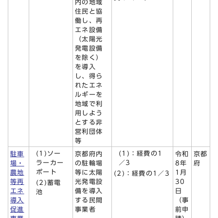
内の地域
住民と協
働し、再
エネ設備
（太陽光
発電設備
を除く）
を導入
し、得ら
れたエネ
ルギーを
地域で利
用しよう
とする非
営利団体
等
(1)ソー
(1)：経費の1
駐車
京都府内
令和
京都
ラーカー
／3
場・
の駐輪場
8年
府
ポート
農地
等に太陽
1月
(2)：経費の1／3
等再
光発電設
30
(2)蓄電
エネ
備を導入
日
池
導入
する民間
（事
促進
事業者
前申