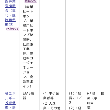
援事業
費補助
（産業
金（電
ヒート
化・脱
ポン
炭素燃
プ、業
転型）
務用ヒ
ートポ
ンプ給
湯器、
低炭素
工業
炉、高
効率コ
ージェ
ネレー
ショ
ン、高
効率ボ
イラ）
EMS機
(1)中小企
(1)：経
省エネ
HP参
国
器
業者等
費の1／
ルギー
照（事
2
投資促
前申
(2)大企
進・需
請）
業・その他
(2)：経