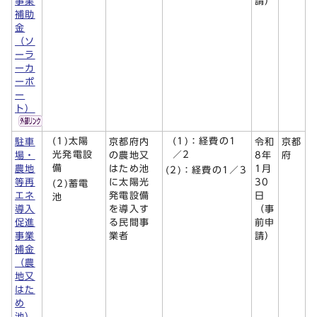
事業
請）
補助
金
（ソ
ーラ
ーカ
ーポ
ー
ト）
(1)太陽
(1)：経費の1
駐車
京都府内
令和
京都
光発電設
／2
場・
の農地又
8年
府
備
農地
はため池
1月
(2)：経費の1／3
等再
に太陽光
30
(2)蓄電
エネ
発電設備
日
池
導入
を導入す
（事
促進
る民間事
前申
事業
業者
請）
補金
（農
地又
はた
め
池）