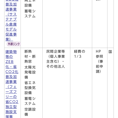
再エネ
普及加
設備
速事業
蓄電シ
（サス
ステム
テナブ
ル倉庫
モデル
促進事
業）
断熱
民間企業等
経費の
HP
建築物
国
材・断
（個人事業
1/3
参照
等の
熱窓
主含む）・
（事
ZEB
その他法人
前申
化・省
太陽光
請）
CO2化
発電設
普及加
備
速事業
省エネ
（フェ
型換気
ーズフ
設備
リーの
蓄電シ
省CO2
ステム
独立型
空調設
施設支
備
援事