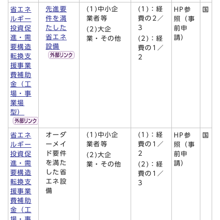
先進要
(1)中小企
(1)：経
省エネ
HP参
国
件を満
業者等
費の2／
ルギー
照（事
たした
3
投資促
前申
(2)大企
省エネ
進・需
請）
業・その他
(2)：経
設備
要構造
費の1／
転換支
2
援事業
費補助
金（工
場・事
業場
型）
オーダ
(1)中小企
(1)：経
省エネ
HP参
国
ーメイ
業者等
費の1／
ルギー
照（事
ド要件
2
投資促
前申
(2)大企
を満た
進・需
請）
業・その他
(2)：経
した省
要構造
費の1／
エネ設
転換支
3
備
援事業
費補助
金（工
場・事