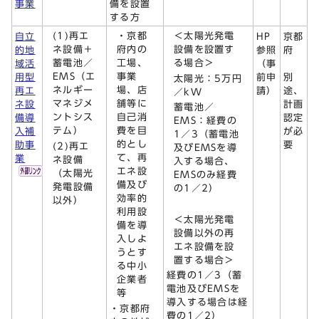
事業
備を設置
する方
(1)再エ
・京都
＜太陽光発電
自立
HP
京都
ネ設備＋
府内の
設備を設置す
的地
参照
府
蓄電池／
工場、
る場合＞
域活
（事
EMS（エ
事業
用型
前申
別
太陽光：5万円
ネルギー
場、店
再エ
請）
途、
／kW
マネジメ
舗等に
ネ設
計画
蓄電池／
ントシス
自己消
備導
認定
EMS：経費の
テム）
費を目
入補
が必
1／3（蓄電池
的とし
助事
要
(2)再エ
及びEMSを導
て、再
業
ネ設備
入する場合、
エネ設
（太陽光
EMSのみ経費
備及び
発電設備
の1／2）
効率的
以外）
利用設
＜太陽光発電
備を導
設備以外の再
入しよ
エネ設備を設
うとす
置する場合＞
る中小
経費の1／3（蓄
企業者
電池及びEMSを
等
導入する場合は経
・京都府
費の1／2）