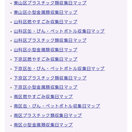
東山区プラスチック類収集日マップ
東山区小型金属類収集日マップ
山科区燃やすごみ収集日マップ
山科区缶・びん・ペットボトル収集日マップ
山科区プラスチック類収集日マップ
山科区小型金属類収集日マップ
下京区燃やすごみ収集日マップ
下京区缶・びん・ペットボトル収集日マップ
下京区プラスチック類収集日マップ
下京区小型金属類収集日マップ
南区燃やすごみ収集日マップ
南区缶・びん・ペットボトル収集日マップ
南区プラスチック類収集日マップ
南区小型金属類収集日マップ