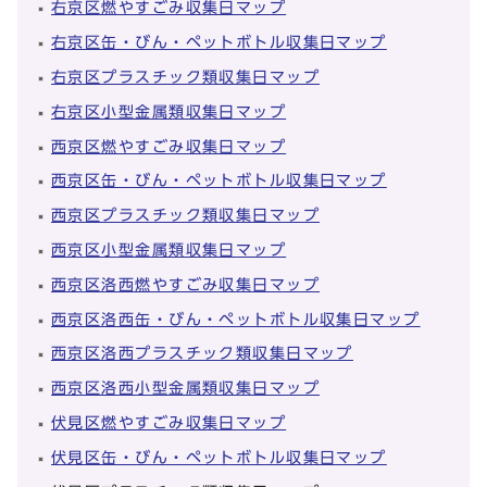
右京区燃やすごみ収集日マップ
右京区缶・びん・ペットボトル収集日マップ
右京区プラスチック類収集日マップ
右京区小型金属類収集日マップ
西京区燃やすごみ収集日マップ
西京区缶・びん・ペットボトル収集日マップ
西京区プラスチック類収集日マップ
西京区小型金属類収集日マップ
西京区洛西燃やすごみ収集日マップ
西京区洛西缶・びん・ペットボトル収集日マップ
西京区洛西プラスチック類収集日マップ
西京区洛西小型金属類収集日マップ
伏見区燃やすごみ収集日マップ
伏見区缶・びん・ペットボトル収集日マップ