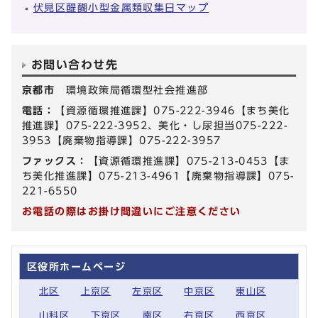
伏見区醍醐小型金属類収集日マップ
お問い合わせ先
京都市
環境政策局循環型社会推進部
電話：
【資源循環推進課】075-222-3946【まち美化
推進課】075-222-3952、美化・し尿担当075-222-
3953【廃棄物指導課】075-222-3957
ファックス：
【資源循環推進課】075-213-0453【ま
ち美化推進課】075-213-4961【廃棄物指導課】075-
221-6550
お電話の際はお掛け間違いにご注意ください
区役所ホームページ
北区
上京区
左京区
中京区
東山区
山科区
下京区
南区
右京区
西京区