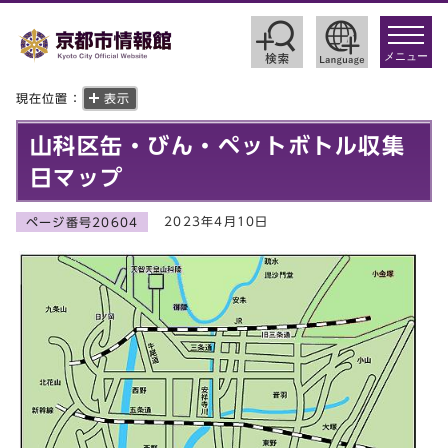
toggle
navigat
メニュー
現在位置：
表示
山科区缶・びん・ペットボトル収集
日マップ
2023年4月10日
ページ番号20604