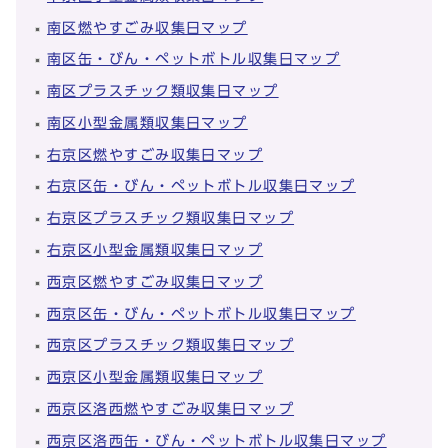
南区燃やすごみ収集日マップ
南区缶・びん・ペットボトル収集日マップ
南区プラスチック類収集日マップ
南区小型金属類収集日マップ
右京区燃やすごみ収集日マップ
右京区缶・びん・ペットボトル収集日マップ
右京区プラスチック類収集日マップ
右京区小型金属類収集日マップ
西京区燃やすごみ収集日マップ
西京区缶・びん・ペットボトル収集日マップ
西京区プラスチック類収集日マップ
西京区小型金属類収集日マップ
西京区洛西燃やすごみ収集日マップ
西京区洛西缶・びん・ペットボトル収集日マップ