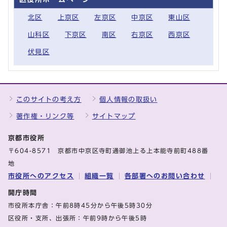
北区
上京区
左京区
中京区
東山区
山科区
下京区
南区
右京区
西京区
伏見区
このサイトの考え方
個人情報の取扱い
著作権・リンク等
サイトマップ
京都市役所
〒604-8571 京都市中京区寺町通御池上る上本能寺前町488番
地
市役所へのアクセス
組織一覧
各部署へのお問い合わせ
開庁時間
市役所本庁舎：午前8時45分から午後5時30分
区役所・支所、出張所：午前9時から午後5時