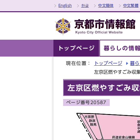
English
한글
中文簡体
中文繁體
トップページ
暮らしの情
現在位置：
トップページ
暮ら
左京区燃やすごみ収
左京区燃やすごみ収
ページ番号20587