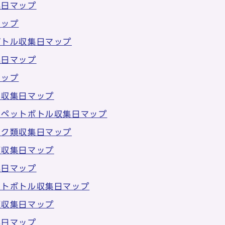
集日マップ
マップ
ボトル収集日マップ
集日マップ
マップ
み収集日マップ
・ペットボトル収集日マップ
ック類収集日マップ
類収集日マップ
集日マップ
ットボトル収集日マップ
類収集日マップ
集日マップ