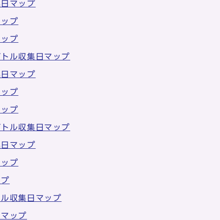
集日マップ
マップ
マップ
ボトル収集日マップ
集日マップ
マップ
マップ
ボトル収集日マップ
集日マップ
マップ
ップ
トル収集日マップ
日マップ