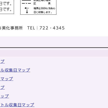
美化事務所 TEL：722‐4345
ップ
トル収集日マップ
日マップ
ップ
マップ
ボトル収集日マップ