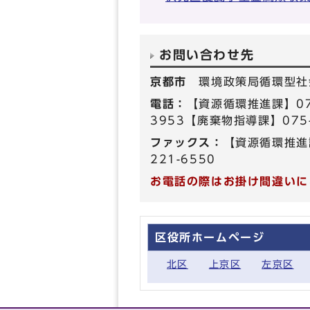
お問い合わせ先
京都市
環境政策局循環型社
電話：
【資源循環推進課】075
3953【廃棄物指導課】075-
ファックス：
【資源循環推進課
221-6550
お電話の際はお掛け間違いに
区役所ホームページ
北区
上京区
左京区