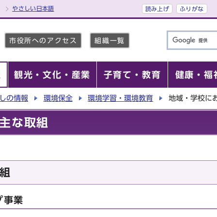
やさしい日本語
読み上げ
ふりがな
市役所へのアクセス
組織一覧
報
観光・文化・産業
子育て・教育
健康・福
しの情報
環境保全
環境学習・環境教育
地域・学校に
主な取組
組
プ事業