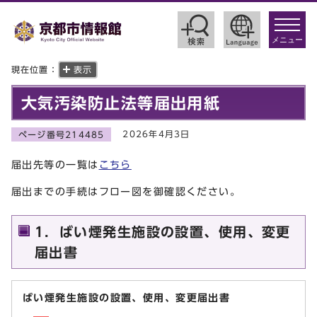
toggle
navigat
メニュー
現在位置：
表示
大気汚染防止法等届出用紙
2026年4月3日
ページ番号214485
届出先等の一覧は
こちら
届出までの手続はフロー図を御確認ください。
1．ばい煙発生施設の設置、使用、変更
届出書
ばい煙発生施設の設置、使用、変更届出書