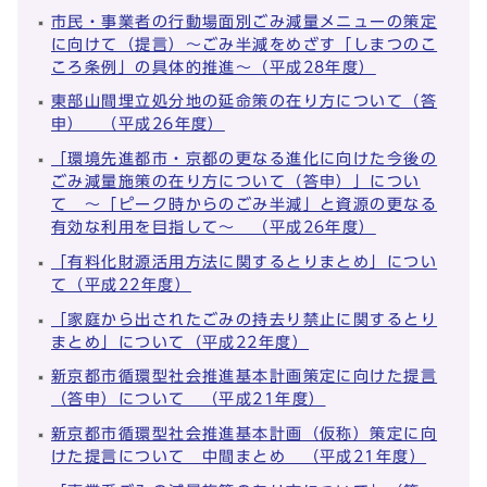
市民・事業者の行動場面別ごみ減量メニューの策定
に向けて（提言）～ごみ半減をめざす「しまつのこ
ころ条例」の具体的推進～（平成28年度）
東部山間埋立処分地の延命策の在り方について（答
申） （平成26年度）
「環境先進都市・京都の更なる進化に向けた今後の
ごみ減量施策の在り方について（答申）」につい
て ～「ピーク時からのごみ半減」と資源の更なる
有効な利用を目指して～ （平成26年度）
「有料化財源活用方法に関するとりまとめ」につい
て（平成22年度）
「家庭から出されたごみの持去り禁止に関するとり
まとめ」について（平成22年度）
新京都市循環型社会推進基本計画策定に向けた提言
（答申）について （平成21年度）
新京都市循環型社会推進基本計画（仮称）策定に向
けた提言について 中間まとめ （平成21年度）