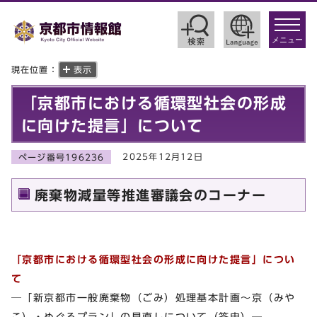
toggle
navigat
メニュー
現在位置：
表示
「京都市における循環型社会の形成
に向けた提言」について
2025年12月12日
ページ番号196236
廃棄物減量等推進審議会のコーナー
「京都市における循環型社会の形成に向けた提言」につい
て
─「新京都市一般廃棄物（ごみ）処理基本計画～京（みや
こ）・めぐるプラン」の見直しについて（答申）─