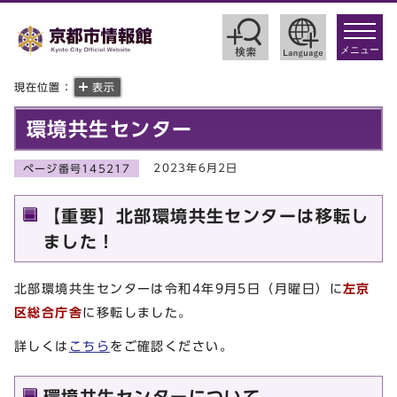
toggle
navigat
メニュー
現在位置：
表示
環境共生センター
2023年6月2日
ページ番号145217
【重要】北部環境共生センターは移転し
ました！
北部環境共生センターは令和4年9月5日（月曜日）に
左京
区総合庁舎
に移転しました。
詳しくは
こちら
をご確認ください。
環境共生センターについて