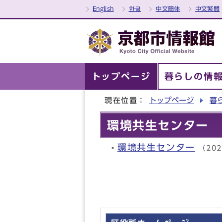
English
한글
中文簡体
中文繁體
トップページ
暮らしの情
現在位置：
トップページ
暮
環境共生センター
環境共生センター
（20