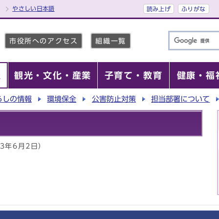
やさしい日本語
読み上げ
ふりがな
市役所へのアクセス
組織一覧
報
観光・文化・産業
子育て・教育
健康・福
らしの情報
環境保全
公害防止対策
担当部署について
23年6月2日）