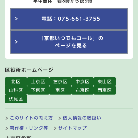
年中無休 朝8時から夜9時
電話：075-661-3755
「京都いつでもコール」の
ページを見る
区役所ホームページ
北区
上京区
左京区
中京区
東山区
山科区
下京区
南区
右京区
西京区
伏見区
このサイトの考え方
個人情報の取扱い
著作権・リンク等
サイトマップ