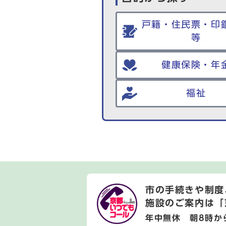
戸籍・住民票・印
等
健康保険・年
福祉
市の手続きや制度
施設のご案内は
「
年中無休 朝8時か