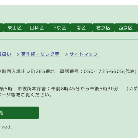
東山区
山科区
下京区
南区
右京区
西京区
取扱い
著作権・リンク等
サイトマップ
通室町西入堀出シ町285番地 電話番号：
050-1725-6605
(代表)
後5時 市役所本庁舎：午前8時45分から午後5時30分 （い
ページ等をご覧ください。
覧
rved.