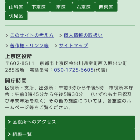
山科区
下京区
南区
右京区
西京区
伏見区
このサイトの考え方
個人情報の取扱い
著作権・リンク等
サイトマップ
上京区役所
〒602-8511 京都市上京区今出川通室町西入堀出シ町
285番地 電話番号：
050-1725-6605
(代表)
開庁時間
区役所・支所、出張所：午前9時から午後5時 市役所本庁
舎：午前8時45分から午後5時30分 （いずれも土日祝及
び年末年始を除く）その他の施設については、各施設のホ
ームページ等をご覧ください。
区役所へのアクセス
組織一覧