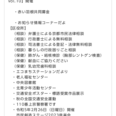
vol.10】開催
・赤い羽根共同募金
・お知らせ情報コーナーだよ
【区役所】
（相談）弁護士による京都市民法律相談
（相談）行政書士による無料相談
（相談）司法書士による登記・法律無料相談
（相談）暮らしの行政困りごと相談
（保健）肺がん・結核検診（胸部レントゲン検査）
（保健）献血にご協力ください
（保健）乳幼児歯科相談
・エコまちステーションだより
・老人福祉センター
・中央図書館
・北青少年活動センター
・交通安全ポスター・標語受賞作品展示
・秋の全国交通安全運動
・110番上京警察署です
・令和5年2月26日（日曜日）開催
市民創造ステージ2023音楽会