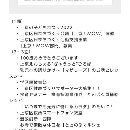
（1面）
・上京の子どもまつり2022
・上京区民まちづくり会議「上京！MOW」開催
・上京区民まちづくり活動支援事業
「上京！MOW部門」募集
（2・3面）
・100歳おめでとうございます
・上京えんじぇる”ぎゅうっと”ひろば
乳児への語りかけ～「マザリーズ」のお話とレッ
スン～
・学区民体育祭
・上京区健康づくりサポーター大募集！！
・食育セミナー 食育指導員作成 たんぱく質補給
レシピ
「いつまでも元気に働けるカラダ」のために！
・上京区役所スマートフォン教室
・温故創新・西陣
お寺で素敵な休日を【ととのふマルシェ