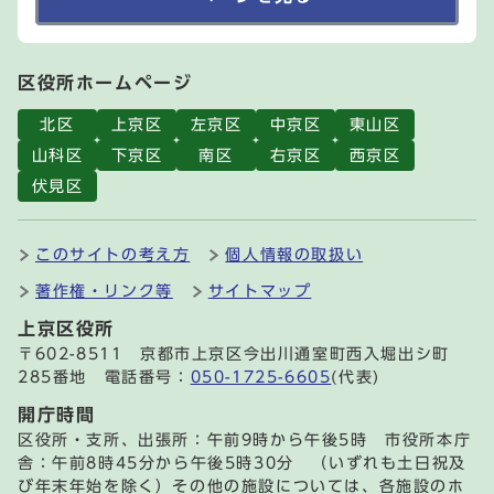
区役所ホームページ
北区
上京区
左京区
中京区
東山区
山科区
下京区
南区
右京区
西京区
伏見区
このサイトの考え方
個人情報の取扱い
著作権・リンク等
サイトマップ
上京区役所
〒602-8511 京都市上京区今出川通室町西入堀出シ町
285番地 電話番号：
050-1725-6605
(代表)
開庁時間
区役所・支所、出張所：午前9時から午後5時 市役所本庁
舎：午前8時45分から午後5時30分 （いずれも土日祝及
び年末年始を除く）その他の施設については、各施設のホ