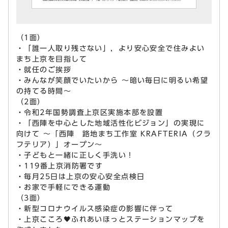
（1面）
・「誰一人取り残さない」，より安心安全で住みよい
まち上京を目指して
・就任のご挨拶
・みんなが笑顔でいたいから ～暗い毎日に明るい希望
の持てる時間～
（2面）
・令和2年国勢調査上京区実施本部を設置
・「西陣を中心とした地域活性化ビジョン」の実現に
向けて ～「西陣 路地まち工作室 KRAFTERIA（クラ
フテリア）」オープン～
・子どもと一緒に正しく手洗い！
・119番上京消防署です
・毎月25日は上京の安心安全点検日
・お家で手軽にできる運動
（3面）
・新型コロナウイルス感染症の影響に伴って
・上京こころ🖤ふれあいほっとステーションマップを