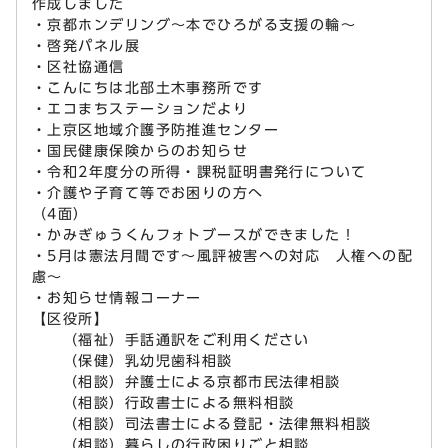
作成しました
・京都ホンデリング～本でひろがる支援の輪～
・啓発パネル展
・区社協通信
・こんにちは北部土木事務所です
・エコまちステーションだより
・上京区地域介護予防推進センター
・国民健康保険からのお知らせ
・令和2年度分の所得・課税証明書発行について
・介護や子育て等でお困りの方へ
（4面）
・かみぎゅうくんフォトブースができました！
・5月は憲法月間です～風評被害への対応 人権への配
慮～
・お知らせ情報コーナー
【区役所】
（福祉）手話通訳をご利用ください
（保健）乳幼児歯科相談
（相談）弁護士による京都市民法律相談
（相談）行政書士による無料相談
（相談）司法書士による登記・法律無料相談
（相談）暮らしの行政困りごと相談