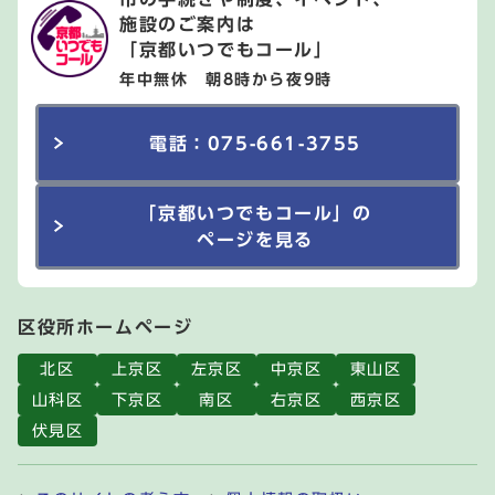
施設のご案内は
「京都いつでもコール」
年中無休 朝8時から夜9時
電話：075-661-3755
「京都いつでもコール」の
ページを見る
区役所ホームページ
北区
上京区
左京区
中京区
東山区
山科区
下京区
南区
右京区
西京区
伏見区