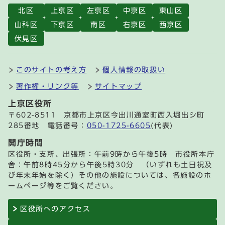
北区
上京区
左京区
中京区
東山区
山科区
下京区
南区
右京区
西京区
伏見区
このサイトの考え方
個人情報の取扱い
著作権・リンク等
サイトマップ
上京区役所
〒602-8511 京都市上京区今出川通室町西入堀出シ町
285番地 電話番号：
050-1725-6605
(代表)
開庁時間
区役所・支所、出張所：午前9時から午後5時 市役所本庁
舎：午前8時45分から午後5時30分 （いずれも土日祝及
び年末年始を除く）その他の施設については、各施設のホ
ームページ等をご覧ください。
区役所へのアクセス