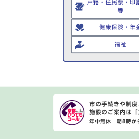
戸籍・住民票・印
等
健康保険・年
福祉
市の手続きや制度
施設のご案内は
「
年中無休 朝8時か