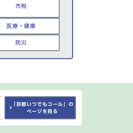
市税
医療・健康
防災
「京都いつでもコール」の
ページを見る