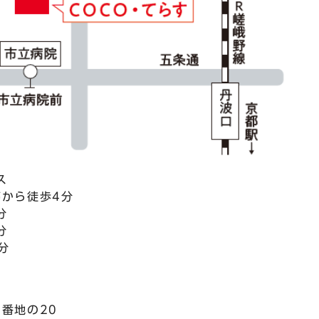
ス
から徒歩4分
分
分
分
番地の20