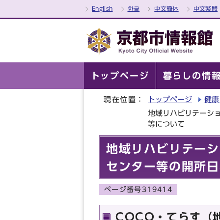
English
한글
中文簡体
中文繁體
トップページ
暮らしの情
現在位置：
トップページ
健康
地域リハビリテーシ
等について
地域リハビリテーシ
センター等の開所日
ページ番号319414
COCO・てらす（