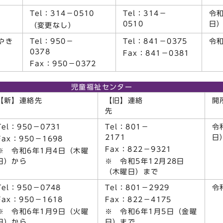
Tel：314－0510
Tel：314－
令和
0510
（変更なし）
やき
Tel：950－
Tel：841－0375
令
0378
Fax：841－0381
Fax：950－0372
児童福祉センター
【新】連絡先
【旧】連絡
開
先
Tel：950－0731
Tel：801－
令
2171
Fax：950－1698
Fax：822－9321
※ 令和6年1月4日（木曜
日）から
※ 令和5年12月28日
（木曜日）まで
Tel：950－0748
Tel：801－2929
令
Fax：950－1618
Fax：822－4175
※ 令和6年1月9日（火曜
※ 令和6年1月5日（金曜
日）から
日）まで