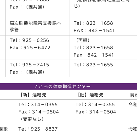
じ）
Fax：（課共通）
高次脳機能障害支援課へ
Tel：823－1658
移管
FAX：842－1541
Tel：925－6256
（再掲）
Fax：925－6472
Tel：823－1658
Fax：842－1541
Tel：925－7415
Tel：823－1655
Fax：（課共通）
こころの健康増進センター
【新】連絡先
【旧】連絡先
開
Tel：314－0355
Tel：314－0355
令
Fax：314－0504
Fax：314－0504
（変更なし）
相談
Tel：925－8837
－
令