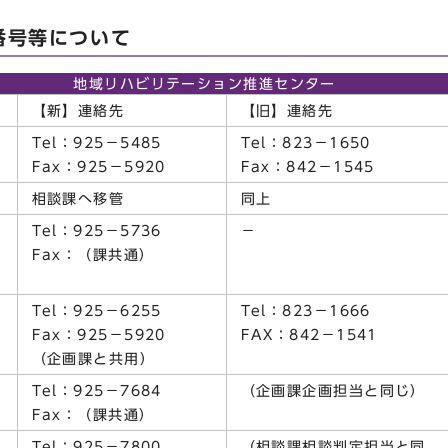
番号等について
地域リハビリテーション推進センター
【新】連絡先
【旧】連絡先
Tel：925－5485
Tel：823－1650
Fax：925－5920
Fax：842－1545
相談課へ移管
同上
Tel：925－5736
－
Fax：（課共通）
Tel：925－6255
Tel：823－1666
Fax：925－5920
FAX：842－1541
（企画課と共用）
Tel：925－7684
（企画課企画担当と同じ）
Fax：（課共通）
Tel：925－7800
（相談課相談判定担当と同