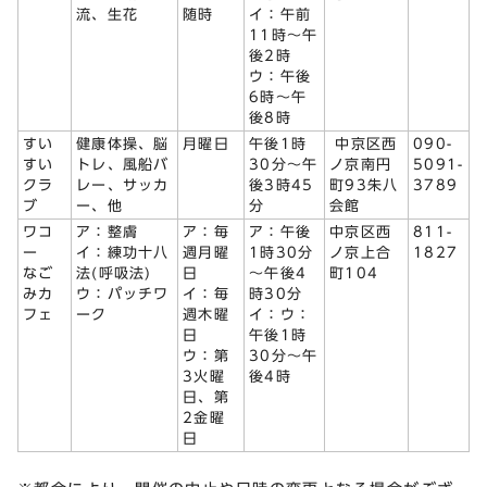
流、生花
随時
イ：午前
11時～午
後2時
ウ：午後
6時～午
後8時
すい
健康体操、脳
月曜日
午後1時
中京区西
090-
すい
トレ、風船バ
30分～午
ノ京南円
5091-
クラ
レー、サッカ
後3時45
町93朱八
3789
ブ
ー、他
分
会館
ワコ
ア：整膚
ア：毎
ア：午後
中京区西
811-
ー
イ：練功十八
週月曜
1時30分
ノ京上合
1827
なご
法(呼吸法)
日
～午後4
町104
みカ
ウ：パッチワ
イ：毎
時30分
フェ
ーク
週木曜
イ：ウ：
日
午後1時
ウ：第
30分～午
3火曜
後4時
日、第
2金曜
日