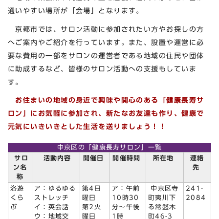
通いやすい場所が「会場」となります。
京都市では、サロン活動に参加されたい方やお探しの方
へご案内やご紹介を行っています。また、設置や運営に必
要な費用の一部をサロンの運営者である地域の住民や団体
に助成するなど、皆様のサロン活動への支援もしていま
す。
お住まいの地域の身近で興味や関心のある「健康長寿サ
ロン」にお気軽に参加され、新たなお友達も作り、健康で
元気にいきいきとした生活を送りましょう！！
中京区の「健康長寿サロン」一覧
サロ
活動内容
開催日
開催時間
所在地
連絡
ン名
先
称
洛遊
ア：ゆるゆる
第4日
ア：午前
中京区寺
241-
くら
ストレッチ
曜日
10時30
町夷川下
2084
ぶ
イ：英会話
第2火
分～午後
る常盤木
ウ：地域交
曜日
1時
町46-3