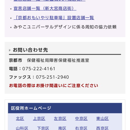
宣言店舗一覧（新大宮商店街）
「京都おもいやり駐車場」設置店舗一覧
みやこユニバーサルデザインに係る周知の協力依頼
お問い合わせ先
京都市
保健福祉局障害保健福祉推進室
電話：
075-222-4161
ファックス：
075-251-2940
お電話の際はお掛け間違いにご注意ください
区役所ホームページ
北区
上京区
左京区
中京区
東山区
山科区
下京区
南区
右京区
西京区