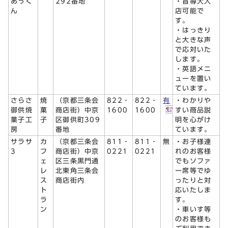
あっく
292番地
・盲導犬入
ん
店可能で
す。
・はっきり
と大きな声
で応対いた
します。
・英語メニ
ューを置い
ています。
さらさ
焼
（京都三条会
822‐
822‐
有
・わかりや
御供焼
菓
商店街）中京
1600
1600
すい商品説
菓子工
子
区御供町309
明を心がけ
房
番地
ています。
サラサ
カ
（京都三条会
811‐
811‐
無
・お子様連
3
フ
商店街）中京
0221
0221
れのお客様
ェ
区三条黒門通
でもソファ
レ
北東角三条会
ー席等でゆ
ス
商店街内
ったりと対
ト
応いたしま
ラ
す。
ン
・車いす等
のお客様も