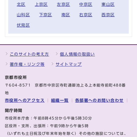
北区
上京区
左京区
中京区
東山区
山科区
下京区
南区
右京区
西京区
伏見区
このサイトの考え方
個人情報の取扱い
著作権・リンク等
サイトマップ
京都市役所
〒604-8571 京都市中京区寺町通御池上る上本能寺前町488番
地
市役所へのアクセス
組織一覧
各部署へのお問い合わせ
開庁時間
市役所本庁舎：午前8時45分から午後5時30分
区役所・支所、出張所：午前9時から午後5時
（いずれも土日祝及び年末年始を除く）その他の施設については、