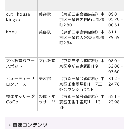
cut house
美容院
（京都三条会商店街）中
090‐
kingyo
京区三条通黒門西入御供
9279‐
町280
0051
honu
美容院
（京都三条会商店街）中
811‐
京区三条通大宮東入御供
7989
町284
文化教室パワー
文化教室
（京都三条会商店街）中
080‐
スポット
京区今新在家西町19
5306‐
0360
ビューティーサ
美容院
（京都三条会商店街）中
812‐
ロンアース
京区壬生馬場町1‐7三
2476
条会マンション2F
整体マッサージ
整体・マ
（京都三条会商店街）中
821‐
CoCo
ッサージ
京区壬生朱雀町1‐13
2398
2F
関連コンテンツ