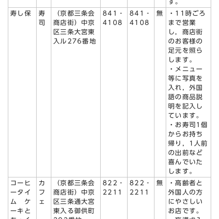
す。
寿し保
寿
（京都三条会
841‐
841‐
無
・11時ごろ
司
商店街）中京
4108
4108
まで営業
区三条大宮東
し，商店街
入ル276番地
のお客様の
足元を照ら
します。
・メニュー
等に写真を
入れ，外国
語の商品説
明を記入し
ています。
・お寿司1個
からお持ち
帰り，1人前
の出前など
喜んでいた
します。
コーヒ
カ
（京都三条会
822‐
822‐
無
・高齢者と
ータイ
フ
商店街）中京
2211
2211
外国人の方
ム ケ
ェ
区三条通大宮
にやさしい
ーキと
東入る御供町
お店です。