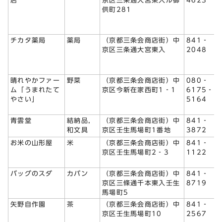
店
京区三条通大宮東入ル御
4623
供町281
チカタ薬局
薬局
（京都三条会商店街）中
841‐
京区三条通大宮東入
2048
晴れやかファー
野菜
（京都三条会商店街）中
080‐
ム「うまれたて
京区今新在家西町1‐1
6175‐
やさい」
5164
青雲堂
結納品，
（京都三条会商店街）中
841‐
和文具
京区壬生馬場町1番地
3872
お米の山形屋
米
（京都三条会商店街）中
841‐
京区壬生馬場町2‐3
1122
バッグのスダ
カバン
（京都三条会商店街）中
841‐
京区三條通千本東入壬生
8719
馬場町5
矢野自作園
茶
（京都三条会商店街）中
841‐
京区壬生馬場町10
2567