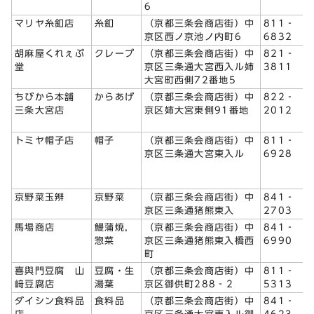
6
マリヤ糸釦店
糸釦
（京都三条会商店街）中
811‐
京区西ノ京池ノ内町6
6832
胡麻屋くれぇぷ
クレープ
（京都三条会商店街）中
821‐
堂
京区三条通大宮西入ル姉
3811
大宮町西側72番地5
ちびから本舗
からあげ
（京都三条会商店街）中
822‐
三条大宮店
京区姉大宮東側91番地
2012
トミヤ帽子店
帽子
（京都三条会商店街）中
811‐
京区三条通大宮東入ル
6928
京野菜玉辨
京野菜
（京都三条会商店街）中
841‐
京区三条通猪熊東入
2703
馬場商店
鰻蒲焼，
（京都三条会商店街）中
841‐
惣菜
京区三条通猪熊東入橋西
6990
町
喜與門豆腐 山
豆腐・生
（京都三条会商店街）中
811‐
﨑豆腐店
湯葉
京区御供町288‐2
5313
ダイシン食料品
食料品
（京都三条会商店街）中
841‐