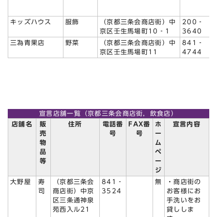
キッズハウス
服飾
（京都三条会商店街）中
200‐
京区壬生馬場町10‐1
3640
三為青果店
野菜
（京都三条会商店街）中
841‐
京区壬生馬場町11
4744
宣言店舗一覧（京都三条会商店街，飲食店）
店舗名
販
住所
電話番
FAX番
ホ
宣言内容
売
号
号
ー
物
ム
品
ペ
等
ー
ジ
大野屋
寿
（京都三条会
841‐
無
・商店街の
司
商店街）中京
3524
お客様にお
区三条通神泉
手洗いをお
苑西入ル21
貸ししま