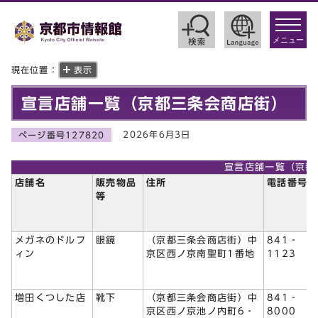
toggle
navigat
メニュー
現在位置：
表示
宣言店舗一覧（京都三条会商店街）
2026年6月3日
ページ番号127820
宣言店舗一覧（京都
店舗名
販売物品
住所
電話番号
等
メガネのドルフ
眼鏡
（京都三条会商店街）中
841‐
ィン
京区西ノ京南聖町1番地
1123
増田くつした店
靴下
（京都三条会商店街）中
841‐
京区西ノ京池ノ内町6‐
8000