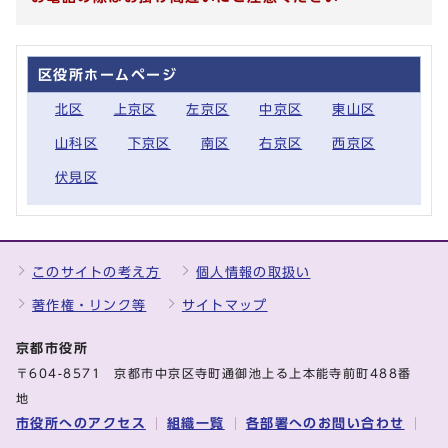
区役所ホームページ
北区
上京区
左京区
中京区
東山区
山科区
下京区
南区
右京区
西京区
伏見区
このサイトの考え方
個人情報の取扱い
著作権・リンク等
サイトマップ
京都市役所
〒604-8571 京都市中京区寺町通御池上る上本能寺前町488番
地
市役所へのアクセス
組織一覧
各部署へのお問い合わせ