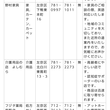
野村家具
家
左京区
781‐
781‐
無
・家具のご相
具，
下鴨東
0997
1011
談の際，英語
カー
本町
対応いたしま
テ
16
す。
ン，
・地域のコミ
カー
ュニティを大
ペッ
切しており，
ト
また近所の道
案内をいたし
ますので，お
気軽にお声か
けください。
介護用品の
介護
左京区
781‐
781‐
無
・高齢者にや
店 よしむ
用品
北白川
2273
2273
さしい店で
ら
東蔦町
す。
13‐3
・認知症サポ
ーターのいる
店です。
・商品は迅速
に取り寄せら
れます。
フジタ薬局
処方
左京区
712‐
712‐
無
・アットホー