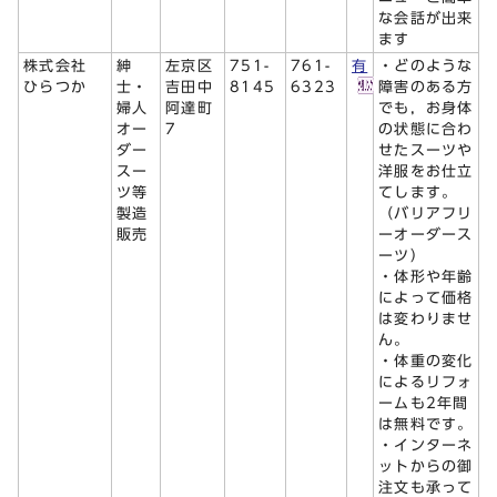
な会話が出来
ます
株式会社
紳
左京区
751-
761-
有
・どのような
ひらつか
士・
吉田中
8145
6323
障害のある方
婦人
阿達町
でも，お身体
オー
7
の状態に合わ
ダー
せたスーツや
スー
洋服をお仕立
ツ等
てします。
製造
（バリアフリ
販売
ーオーダース
ーツ）
・体形や年齢
によって価格
は変わりませ
ん。
・体重の変化
によるリフォ
ームも2年間
は無料です。
・インターネ
ットからの御
注文も承って