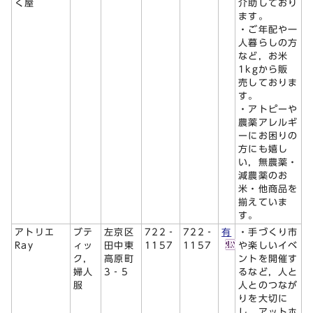
く屋
介助しており
ます。
・ご年配や一
人暮らしの方
など，お米
1kgから販
売しておりま
す。
・アトピーや
農薬アレルギ
ーにお困りの
方にも嬉し
い，無農薬・
減農薬のお
米・他商品を
揃えていま
す。
アトリエ
ブテ
左京区
722‐
722‐
有
・手づくり市
Ray
ィッ
田中東
1157
1157
や楽しいイベ
ク，
高原町
ントを開催す
婦人
3‐5
るなど，人と
服
人とのつなが
りを大切に
し，アットホ