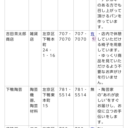
のある方でも
召し上がって
頂けるパンを
作っていま
す。
吉田茶太郎
雑貨
左京区
707‐
707‐
有
・店内で休憩
商店
店
下鴨本
7070
7070
していただけ
町
る椅子を用意
24‐
しています。
1‐16
・ゆっくり商
品を見ていた
だけるよう不
要なお声がけ
を行いませ
ん。
下鴨陶芸
陶芸
左京区
781‐
781‐
無
・陶芸家
機
下鴨東
5514
5514
の"あれが欲
器，
本町
しい"をすぐ
陶芸
15
お届けし，お
材料
役に立つお手
伝いをしま
す。