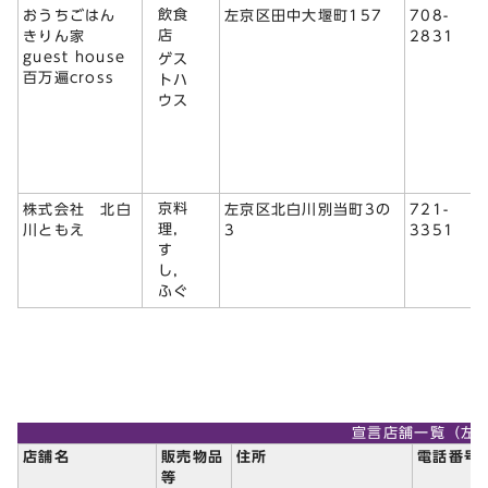
飲食
おうちごはん
左京区田中大堰町157
708-
店
きりん家
2831
guest house
ゲス
百万遍cross
トハ
ウス
京料
株式会社 北白
左京区北白川別当町3の
721-
理，
川ともえ
3
3351
す
し，
ふぐ
宣言店舗一覧（左
店舗名
販売物品
住所
電話番号
等