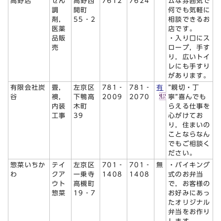
高野店
せん
高野西
7612
7624
ムな雰囲気で
調
開町
何でも気軽に
剤，
55‐2
相談できるお
医薬
店です。
品販
・入り口にス
売
ロープ，手す
り，広いトイ
レにも手すり
があります。
有限会社炭
畳，
左京区
781‐
781‐
有
”親切・丁
谷
襖，
下鴨高
2009
2070
寧”喜んでも
内装
木町
らえる仕事を
工事
39
心がけてお
り，住まいの
ことならなん
でもご相談く
ださい。
惣菜いちか
テイ
左京区
701‐
701‐
無
・バイキング
わ
クア
一乗寺
1408
1408
式のお弁当
ウト
高槻町
で，お客様の
惣菜
19‐7
お好みにあっ
たオリジナル
弁当をお作り