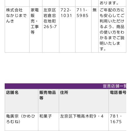
おります。
株式会社
家電
左京区
722-
711-
無
ご年配の方に
なかじまで
販
岩倉忠
1031
5985
も安心してご
んき
売・
在地町
利用いただけ
工事
265-7
るよう、商品
等
の使い方をわ
かるまでご説
明いたしま
す。
宣言店舗一覧
店舗名
販売物品
住所
電話番号
等
亀廣宗（かめひ
和菓子
左京区下鴨高木町9‐4
781‐
ろむね）
1675