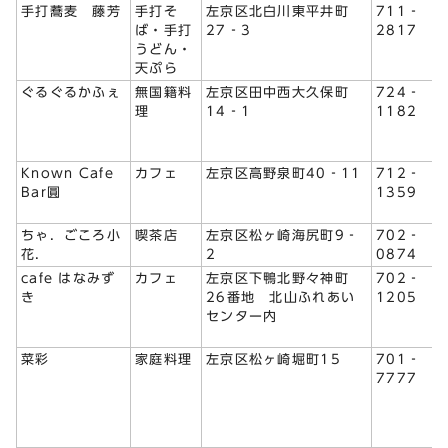
手打蕎麦 藤芳
手打そ
左京区北白川東平井町
711‐
ば・手打
27‐3
2817
うどん・
天ぷら
ぐるぐるかふぇ
無国籍料
左京区田中西大久保町
724‐
理
14‐1
1182
Known Cafe
カフェ
左京区高野泉町40‐11
712‐
Bar圓
1359
ちゃ．ごころ小
喫茶店
左京区松ヶ崎海尻町9‐
702‐
花．
2
0874
cafe はなみず
カフェ
左京区下鴨北野々神町
702‐
き
26番地 北山ふれあい
1205
センター内
菜彩
家庭料理
左京区松ヶ崎堀町15
701‐
7777