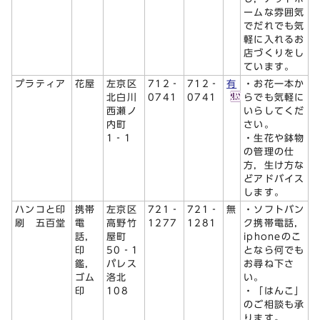
ームな雰囲気
でだれでも気
軽に入れるお
店づくりをし
ています。
プラティア
花屋
左京区
712‐
712‐
有
・お花一本か
北白川
0741
0741
らでも気軽に
西瀬ノ
いらしてくだ
内町
さい。
1‐1
・生花や鉢物
の管理の仕
方，生け方な
どアドバイス
します。
ハンコと印
携帯
左京区
721‐
721‐
無
・ソフトバン
刷 五百堂
電
高野竹
1277
1281
ク携帯電話，
話，
屋町
iphoneのこ
印
50‐1
となら何でも
鑑，
パレス
お尋ね下さ
ゴム
洛北
い。
印
108
・「はんこ」
のご相談も承
ります。