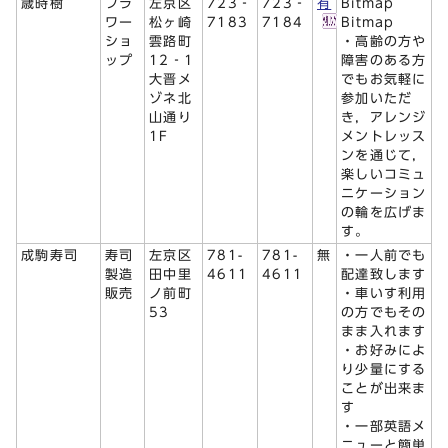
歳時樹
フラ
左京区
723‐
723‐
有
Bitmap
ワー
松ヶ崎
7183
7184
Bitmap
ショ
雲路町
・高齢の方や
ップ
12‐1
障害のある方
大晋メ
でもお気軽に
ゾネ北
参加いただ
山通り
き，アレンジ
1F
メントレッス
ンを通じて，
楽しいコミュ
ニケーション
の輪を広げま
す。
成駒寿司
寿司
左京区
781-
781-
無
・一人前でも
製造
田中里
4611
4611
配達致します
販売
ノ前町
・車いす利用
53
の方でもその
まま入れます
・お好みによ
り少量にする
ことが出来ま
す
・一部英語メ
ニューと簡単