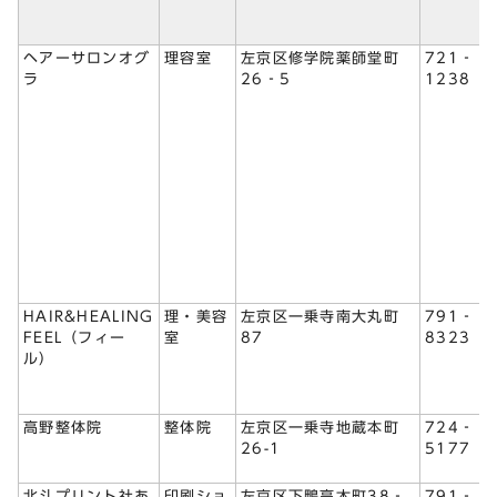
ヘアーサロンオグ
理容室
左京区修学院薬師堂町
721‐
ラ
26‐5
1238
HAIR&HEALING
理・美容
左京区一乗寺南大丸町
791‐
FEEL（フィー
室
87
8323
ル）
高野整体院
整体院
左京区一乗寺地蔵本町
724‐
26-1
5177
北斗プリント社あ
印刷ショ
左京区下鴨高木町38‐
791‐