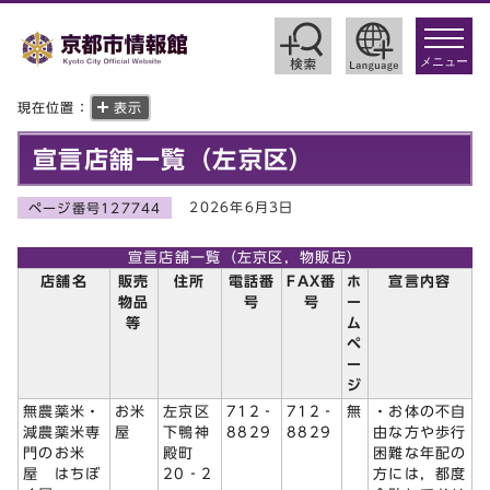
toggle
navigat
メニュー
現在位置：
表示
宣言店舗一覧（左京区）
2026年6月3日
ページ番号127744
宣言店舗一覧（左京区，物販店）
店舗名
販売
住所
電話番
FAX番
ホ
宣言内容
物品
号
号
ー
等
ム
ペ
ー
ジ
無農薬米・
お米
左京区
712‐
712‐
無
・お体の不自
減農薬米専
屋
下鴨神
8829
8829
由な方や歩行
門のお米
殿町
困難な年配の
屋 はちぼ
20‐2
方には，都度