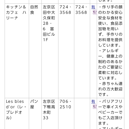
します。
キッチン＆
自然
左京区
724‐
724‐
有
・作り手の顔
カフェ ハ
食
田中大
3568
3568
のわかる安心
リーナ
久保町
安全な食材を
28‐
使い，食品添
6 富
加物を用い
田ビル
ず，手作りの
1F
お料理を提供
しています。
・アレルギ
ー，健康上の
制約のあるか
たのご要望に
柔軟に対応し
ています。
・赤ちゃん連
れの方大歓迎
です。
Les bles
パン
左京区
706‐
有
・バリアフリ
d'or（レ・
屋
下鴨高
2510
ーで車イスや
ブレドオ
木町
ベビーカーで
ル）
33
もご入店頂け
ます。
・アレルギー