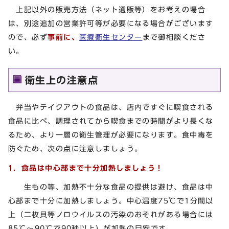
上記以外の販売方法（ネット通販等）をお考えの場合
は、別途追加の営業許可等が必要になる場合がございます
ので、必ず
事前に、
医療衛生センター
まで御相談くださ
い。
衛生上の注意点
弁当やテイクアウトの食品は、店内ですぐに喫食される
食品に比べ、調理されてから喫食までの時間がより長くな
るため、より一層の衛生管理が必要になります。食中毒を
防ぐため、次の点に注意しましょう。
1．食品は中心部まで十分加熱しましょう！
生もの等、加熱不十分な食品の提供は避け、食品は中
心部まで十分に加熱しましょう。中心温度75℃で1分間以
上（二枚貝等ノロウイルスの汚染のおそれがある場合には
85℃～90℃で90秒以上）が加熱の目安です。