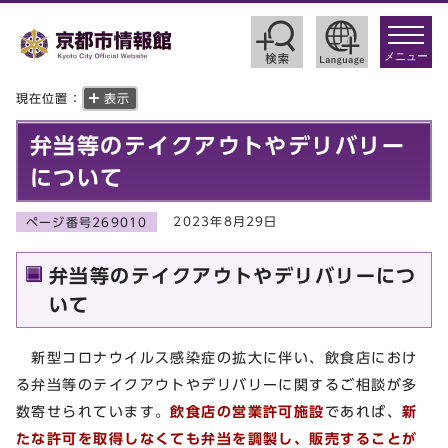
toggle
navigat
メニュー
現在位置：
表示
弁当等のテイクアウトやデリバリー
について
2023年8月29日
ページ番号269010
弁当等のテイクアウトやデリバリーにつ
いて
新型コロナウイルス感染症の拡大に伴い、飲食店におけ
る弁当等のテイクアウトやデリバリーに関するご相談が多
数寄せられています。
飲食店の営業許可施設
であれば、
新
たな許可を取得しなくても弁当を調製し、販売することが