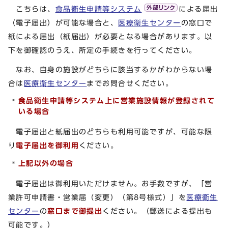
こちらは、
食品衛生申請等システム
による届出
（電子届出）が可能な場合と、
医療衛生センター
の窓口で
紙による届出（紙届出）が必要となる場合があります。以
下を御確認のうえ、所定の手続きを行ってください。
なお、自身の施設がどちらに該当するかがわからない場
合は
医療衛生センター
までお問合せください。
食品衛生申請等システム上に営業施設情報が登録されて
いる場合
電子届出と紙届出のどちらも利用可能ですが、可能な限
り
電子届出を御利用
ください。
上記以外の場合
電子届出は御利用いただけません。お手数ですが、「営
業許可申請書・営業届（変更）（第8号様式）」を
医療衛生
センター
の
窓口まで御提出
ください。（郵送による提出も
可能です。）