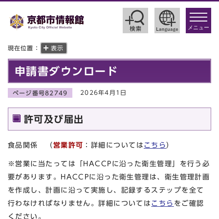
toggle
navigat
メニュー
現在位置：
表示
申請書ダウンロード
2026年4月1日
ページ番号82749
許可及び届出
食品関係
（
営業許可
：詳細については
こちら
）
※営業に当たっては「HACCPに沿った衛生管理」を行う必
要があります。HACCPに沿った衛生管理は、衛生管理計画
を作成し、計画に沿って実施し、記録するステップを全て
行わなければなりません。詳細については
こちら
をご確認
ください。